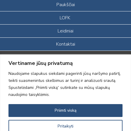
Paukščiai
LOFK
Leidiniai
Kontaktai
Portalas sukurtas įgyvendinant Lietuvos Respublikos, Europos
Vertiname jūsų privatumą
ekonominės erdvės ir Norvegijos finansinių mechanizmų iš dalies
finansuojamą paprojektį
Naudojame slapukus siekdami pagerinti jūsų naršymo patirtį,
„LOD visuomeninės /gamtosauginės veiklos sustiprinimas ir įvaizdžio
teikti suasmenintus skelbimus ar turinį ir analizuoti srautą.
formavimas įtraukiant visuomenę į aplinkosauginių tyrimų veiklą“
Spustelėdami „Priimti viską“ sutinkate su mūsų slapukų
(paprojekčio
įgyvendinimo sutarties numeris 2004-LT0008-NVO-1EEE/NOR-02-
naudojimo taisyklėmis.
059)
Priimti viską
2012 © Lietuvos Ornitologų Draugija © 2014, Visos teisės saugomos
Pritaikyti