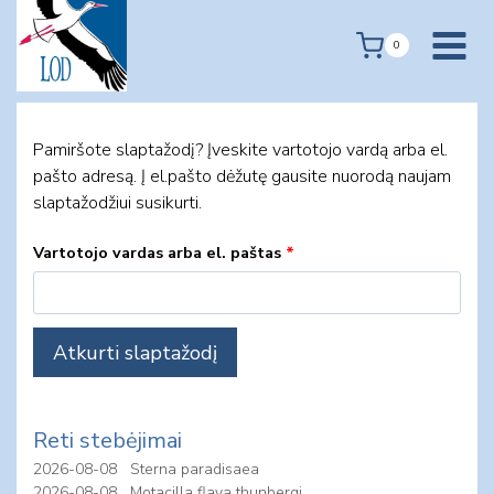
Skip
to
0
content
Pamiršote slaptažodį? Įveskite vartotojo vardą arba el.
pašto adresą. Į el.pašto dėžutę gausite nuorodą naujam
slaptažodžiui susikurti.
Privalomas
Vartotojo vardas arba el. paštas
*
Atkurti slaptažodį
Reti stebėjimai
2026-08-08
Sterna paradisaea
2026-08-08
Motacilla flava thunbergi