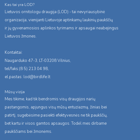
Kas tai yra LOD?
Lietuvos ornitologu draugija (LOD) - tai nevyriausybinė
organizacija, vienijanti Lietuvoje aptinkamų laukinių paukščių
ir jų gyvenamosios aplinkos tyrimams ir apsaugai neabejingus
Lietuvos žmones.
Kontaktai:
Naugarduko 47-3, LT-03208 Vilnius,
tel/faks:(8 5) 213 04 98,
el.pastas:
lod@birdlife.lt
Mūsų vizija
Mes tikime, kad tik bendromis visų draugijos narių
pastangomis, apjungus visų mūsų entuziazmą, žinias bei
patirtį, sugebėsime pasiekti efektyvesnės ne tik paukščių,
bet kartu ir visos gamtos apsaugos. Todėl mes dirbame
paukščiams bei žmonėms.