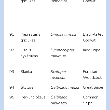
griciukas
lapponica
Godwit
91
Paprastasis
Limosa limosa
Black-tailed
griciukas
Godwit
92
Oželis
Lymnocryptes
Jack Snipe
nykštukas
minimus
93
Slanka
Scolopax
Eurasian
rusticola
Woodcock
94
Stulgys
Gallinago media
Great Snipe
95
Perkūno oželis
Gallinago
Common
gallinago
Snipe