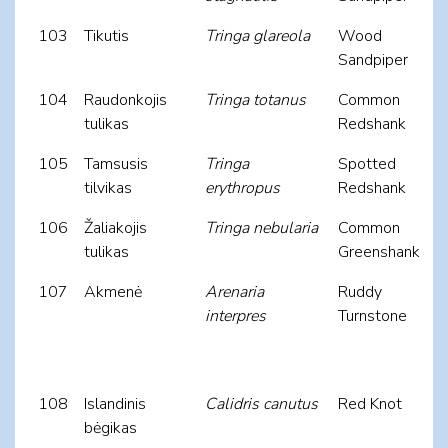
103
Tikutis
Tringa glareola
Wood
Sandpiper
104
Raudonkojis
Tringa totanus
Common
tulikas
Redshank
105
Tamsusis
Tringa
Spotted
tilvikas
erythropus
Redshank
106
Žaliakojis
Tringa nebularia
Common
tulikas
Greenshank
107
Akmenė
Arenaria
Ruddy
interpres
Turnstone
108
Islandinis
Calidris canutus
Red Knot
bėgikas