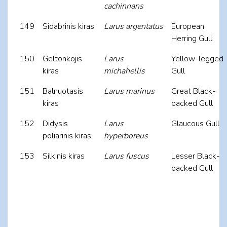
cachinnans
149
Sidabrinis kiras
Larus argentatus
European
Herring Gull
150
Geltonkojis
Larus
Yellow-legged
kiras
michahellis
Gull
151
Balnuotasis
Larus marinus
Great Black-
kiras
backed Gull
152
Didysis
Larus
Glaucous Gull
poliarinis kiras
hyperboreus
153
Silkinis kiras
Larus fuscus
Lesser Black-
backed Gull