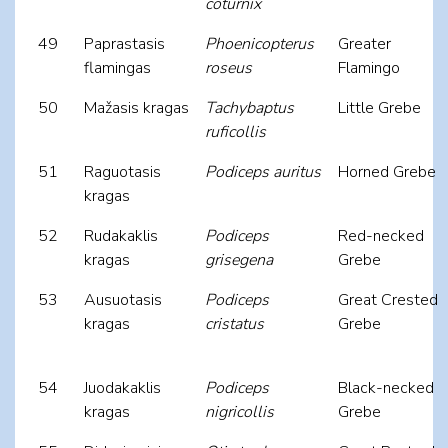
coturnix
49
Paprastasis
Phoenicopterus
Greater
flamingas
roseus
Flamingo
50
Mažasis kragas
Tachybaptus
Little Grebe
ruficollis
51
Raguotasis
Podiceps auritus
Horned Grebe
kragas
52
Rudakaklis
Podiceps
Red-necked
kragas
grisegena
Grebe
53
Ausuotasis
Podiceps
Great Crested
kragas
cristatus
Grebe
54
Juodakaklis
Podiceps
Black-necked
kragas
nigricollis
Grebe