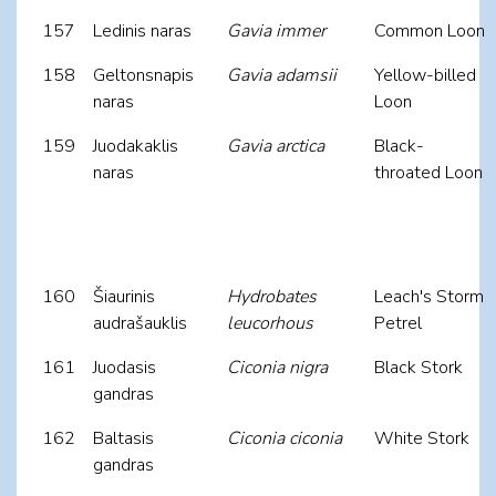
157
Ledinis naras
Gavia immer
Common Loon
158
Geltonsnapis
Gavia adamsii
Yellow-billed
naras
Loon
159
Juodakaklis
Gavia arctica
Black-
naras
throated Loon
160
Šiaurinis
Hydrobates
Leach's Storm
audrašauklis
leucorhous
Petrel
161
Juodasis
Ciconia nigra
Black Stork
gandras
162
Baltasis
Ciconia ciconia
White Stork
gandras