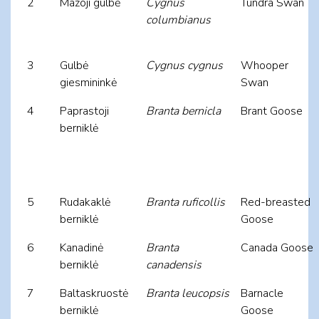
2
Mažoji gulbė
Cygnus
Tundra Swan
columbianus
3
Gulbė
Cygnus cygnus
Whooper
giesmininkė
Swan
4
Paprastoji
Branta bernicla
Brant Goose
berniklė
5
Rudakaklė
Branta ruficollis
Red-breasted
berniklė
Goose
6
Kanadinė
Branta
Canada Goose
berniklė
canadensis
7
Baltaskruostė
Branta leucopsis
Barnacle
berniklė
Goose