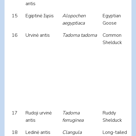
antis
15
Egiptinė žąsis
Alopochen
Egyptian
aegyptiaca
Goose
16
Urvinė antis
Tadorna tadorna
Common
Shelduck
17
Rudoji urvinė
Tadorna
Ruddy
antis
ferruginea
Shelduck
18
Ledinė antis
Clangula
Long-tailed