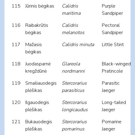
115
Jūrinis bėgikas
Calidris
Purple
maritima
Sandpiper
116
Raibakrūtis
Calidris
Pectoral
bėgikas
melanotos
Sandpiper
117
Mažasis
Calidris minuta
Little Stint
bėgikas
118
Juodasparnė
Glareola
Black-winged
kregždūnė
nordmanni
Pratincole
119
Smailiauodegis
Stercorarius
Parasitic
plėšikas
parasiticus
Jaeger
120
Ilgauodegis
Stercorarius
Long-tailed
plėšikas
longicaudus
Jaeger
121
Bukauodegis
Stercorarius
Pomarine
plėšikas
pomarinus
Jaeger