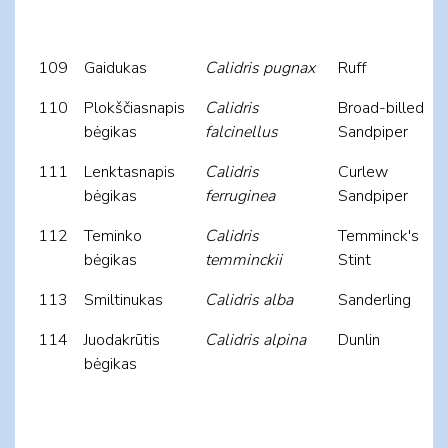
109
Gaidukas
Calidris pugnax
Ruff
110
Plokščiasnapis
Calidris
Broad-billed
bėgikas
falcinellus
Sandpiper
111
Lenktasnapis
Calidris
Curlew
bėgikas
ferruginea
Sandpiper
112
Teminko
Calidris
Temminck's
bėgikas
temminckii
Stint
113
Smiltinukas
Calidris alba
Sanderling
114
Juodakrūtis
Calidris alpina
Dunlin
bėgikas