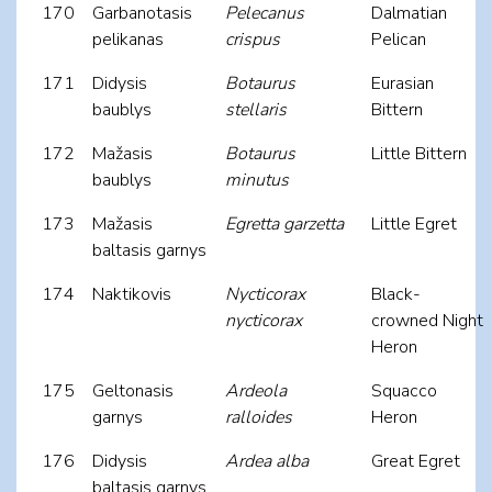
170
Garbanotasis
Pelecanus
Dalmatian
pelikanas
crispus
Pelican
171
Didysis
Botaurus
Eurasian
baublys
stellaris
Bittern
172
Mažasis
Botaurus
Little Bittern
baublys
minutus
173
Mažasis
Egretta garzetta
Little Egret
baltasis garnys
174
Naktikovis
Nycticorax
Black-
nycticorax
crowned Night
Heron
175
Geltonasis
Ardeola
Squacco
garnys
ralloides
Heron
176
Didysis
Ardea alba
Great Egret
baltasis garnys