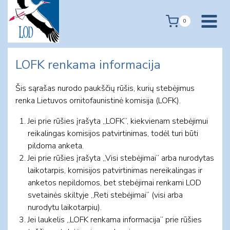
Skip
to
0
content
LOFK renkama informacija
Šis sąrašas nurodo paukščių rūšis, kurių stebėjimus
renka Lietuvos ornitofaunistinė komisija (LOFK).
Jei prie rūšies įrašyta „LOFK“, kiekvienam stebėjimui
reikalingas komisijos patvirtinimas, todėl turi būti
pildoma anketa.
Jei prie rūšies įrašyta „Visi stebėjimai“ arba nurodytas
laikotarpis, komisijos patvirtinimas nereikalingas ir
anketos nepildomos, bet stebėjimai renkami LOD
svetainės skiltyje „Reti stebėjimai“ (visi arba
nurodytu laikotarpiu).
Jei laukelis „LOFK renkama informacija“ prie rūšies