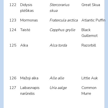
122
Didysis
Stercorarius
Great Skua
plėšikas
skua
123
Mormonas
Fratercula arctica
Atlantic Puffin
124
Taistė
Cepphus grylle
Black
Guillemot
125
Alka
Alca torda
Razorbill
126
Mažoji alka
Alle alle
Little Auk
127
Laibasnapis
Uria aalge
Common
narūnėlis
Murre