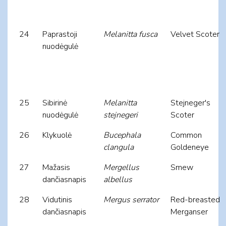
24
Paprastoji
Melanitta fusca
Velvet Scoter
nuodėgulė
25
Sibirinė
Melanitta
Stejneger's
nuodėgulė
stejnegeri
Scoter
26
Klykuolė
Bucephala
Common
clangula
Goldeneye
27
Mažasis
Mergellus
Smew
dančiasnapis
albellus
28
Vidutinis
Mergus serrator
Red-breasted
dančiasnapis
Merganser