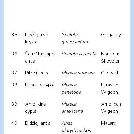
35
Dryžagalvė
Spatula
Garganey
kryklė
querquedula
36
Šaukštasnapė
Spatula clypeata
Northern
antis
Shoveler
37
Pilkoji antis
Mareca strepera
Gadwall
38
Eurazinė cyplė
Mareca
Eurasian
penelope
Wigeon
39
Amerikinė
Mareca
American
cyplė
americana
Wigeon
40
Didžioji antis
Anas
Mallard
platyrhynchos