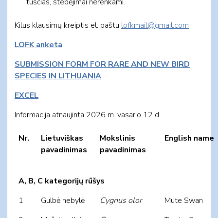
tuščias, stebėjimai nerenkami.
Kilus klausimų kreiptis el. paštu
lofkmail@gmail.com
LOFK anketa
SUBMISSION FORM FOR RARE AND NEW BIRD
SPECIES IN LITHUANIA
EXCEL
Informacija atnaujinta 2026 m. vasario 12 d.
Nr.
Lietuviškas
Mokslinis
English name
pavadinimas
pavadinimas
A, B, C kategorijų rūšys
1
Gulbė nebylė
Cygnus olor
Mute Swan