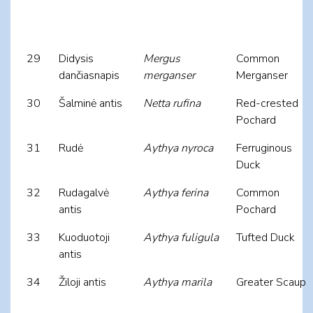
29
Didysis
Mergus
Common
dančiasnapis
merganser
Merganser
30
Šalminė antis
Netta rufina
Red-crested
Pochard
31
Rudė
Aythya nyroca
Ferruginous
Duck
32
Rudagalvė
Aythya ferina
Common
antis
Pochard
33
Kuoduotoji
Aythya fuligula
Tufted Duck
antis
34
Žiloji antis
Aythya marila
Greater Scaup