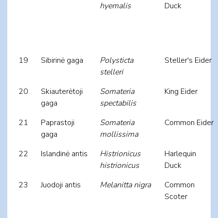
hyemalis
Duck
19
Sibirinė gaga
Polysticta
Steller's Eider
stelleri
20
Skiauterėtoji
Somateria
King Eider
gaga
spectabilis
21
Paprastoji
Somateria
Common Eider
gaga
mollissima
22
Islandinė antis
Histrionicus
Harlequin
histrionicus
Duck
23
Juodoji antis
Melanitta nigra
Common
Scoter