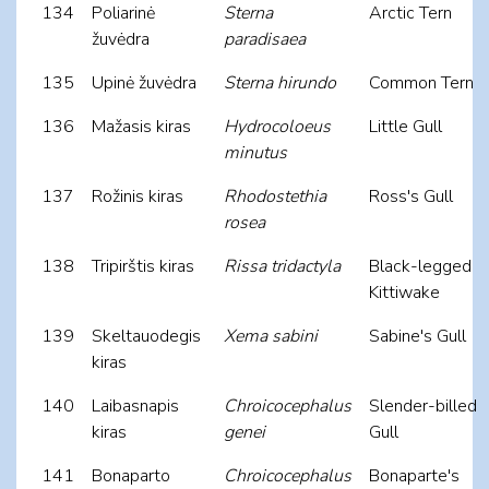
134
Poliarinė
Sterna
Arctic Tern
žuvėdra
paradisaea
135
Upinė žuvėdra
Sterna hirundo
Common Tern
136
Mažasis kiras
Hydrocoloeus
Little Gull
minutus
137
Rožinis kiras
Rhodostethia
Ross's Gull
rosea
138
Tripirštis kiras
Rissa tridactyla
Black-legged
Kittiwake
139
Skeltauodegis
Xema sabini
Sabine's Gull
kiras
140
Laibasnapis
Chroicocephalus
Slender-billed
kiras
genei
Gull
141
Bonaparto
Chroicocephalus
Bonaparte's