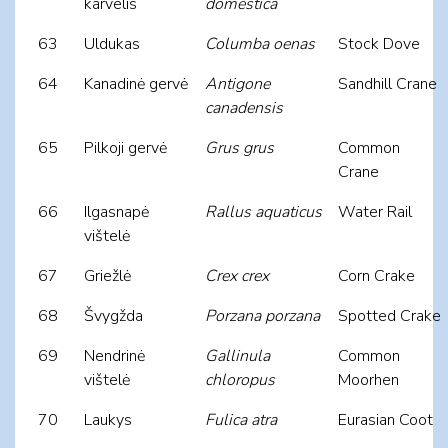
karvelis
domestica
63
Uldukas
Columba oenas
Stock Dove
64
Kanadinė gervė
Antigone
Sandhill Crane
canadensis
65
Pilkoji gervė
Grus grus
Common
Crane
66
Ilgasnapė
Rallus aquaticus
Water Rail
vištelė
67
Griežlė
Crex crex
Corn Crake
68
Švygžda
Porzana porzana
Spotted Crake
69
Nendrinė
Gallinula
Common
vištelė
chloropus
Moorhen
70
Laukys
Fulica atra
Eurasian Coot