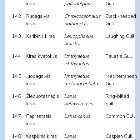
kiras
philadelphia
Gull
142
Rudagalvis
Chroicocephalus
Black-headed
kiras
ridibundus
Gull
143
Karibinis kiras
Leucophaeus
Laughing Gull
atricilla
144
Kiras kvatoklis
Ichthyaetus
Pallas's Gull
ichthyaetus
145
Juodagalvis
Ichthyaetus
Mediterranean
kiras
melanocephalus
Gull
146
Žieduotasnapis
Larus
Ring-billed
kiras
delawarensis
gull
147
Paprastasis
Larus canus
Common Gull
kiras
148
Kaspijinis kiras
Larus
Caspian Gull