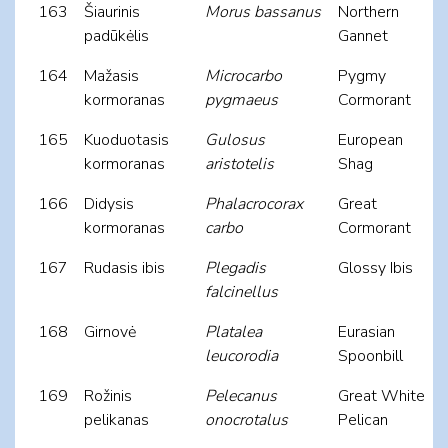
163
Šiaurinis
Morus bassanus
Northern
padūkėlis
Gannet
164
Mažasis
Microcarbo
Pygmy
kormoranas
pygmaeus
Cormorant
165
Kuoduotasis
Gulosus
European
kormoranas
aristotelis
Shag
166
Didysis
Phalacrocorax
Great
kormoranas
carbo
Cormorant
167
Rudasis ibis
Plegadis
Glossy Ibis
falcinellus
168
Girnovė
Platalea
Eurasian
leucorodia
Spoonbill
169
Rožinis
Pelecanus
Great White
pelikanas
onocrotalus
Pelican