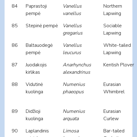
84
Paprastoji
Vanellus
Northern
pempė
vanellus
Lapwing
85
Stepinė pempė
Vanellus
Sociable
gregarius
Lapwing
86
Baltauodegė
Vanellus
White-tailed
pempė
leucurus
Lapwing
87
Juodakojis
Anarhynchus
Kentish Plover
kirlikas
alexandrinus
88
Vidutinė
Numenius
Eurasian
kuolinga
phaeopus
Whimbrel
89
Didžioji
Numenius
Eurasian
kuolinga
arquata
Curlew
90
Laplandinis
Limosa
Bar-tailed