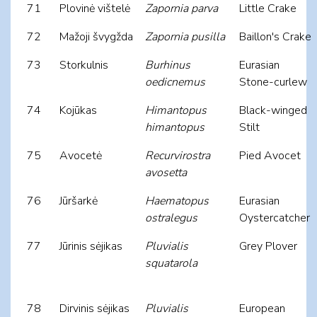
71
Plovinė vištelė
Zapornia parva
Little Crake
72
Mažoji švygžda
Zapornia pusilla
Baillon's Crake
73
Storkulnis
Burhinus
Eurasian
oedicnemus
Stone-curlew
74
Kojūkas
Himantopus
Black-winged
himantopus
Stilt
75
Avocetė
Recurvirostra
Pied Avocet
avosetta
76
Jūršarkė
Haematopus
Eurasian
ostralegus
Oystercatcher
77
Jūrinis sėjikas
Pluvialis
Grey Plover
squatarola
78
Dirvinis sėjikas
Pluvialis
European