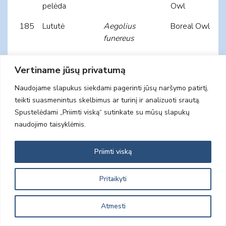
pelėda
Owl
185
Lututė
Aegolius
Boreal Owl
funereus
186
Pelėdikė
Athene noctua
Little Owl
Vertiname jūsų privatumą
Naudojame slapukus siekdami pagerinti jūsų naršymo patirtį,
187
Raiboji pelėda
Surnia ulula
Northern
teikti suasmenintus skelbimus ar turinį ir analizuoti srautą.
Hawk-Owl
Spustelėdami „Priimti viską“ sutinkate su mūsų slapukų
188
Žvirblinė
Glaucidium
Eurasian
naudojimo taisyklėmis.
pelėda
passerinum
Pygmy Owl
Priimti viską
189
Apuokėlis
Otus scops
Eurasian
Scops Owl
Pritaikyti
190
Balinė pelėda
Asio flammeus
Short-eared
Owl
Atmesti
191
Mažasis
Asio otus
Long-eared