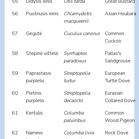
55
Didysis einis
Otis tarda
Great Bustard
56
Puošnusis einis
Chlamydotis
Asian Houbara
macqueenii
57
Gegutė
Cuculus canorus
Common
Cuckoo
58
Stepinė vištelė
Syrrhaptes
Pallas's
paradoxus
Sandgrouse
59
Paprastasis
Streptopelia
European
purplelis
turtur
Turtle Dove
60
Pietinis
Streptopelia
Eurasian
purplelis
decaocto
Collared Dove
61
Keršulis
Columba
Common
palumbus
Wood Pigeon
62
Naminis
Columba livia
Rock Dove