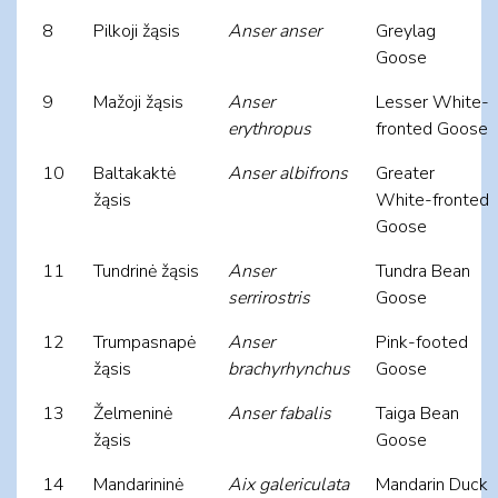
8
Pilkoji žąsis
Anser anser
Greylag
Goose
9
Mažoji žąsis
Anser
Lesser White-
erythropus
fronted Goose
10
Baltakaktė
Anser albifrons
Greater
žąsis
White-fronted
Goose
11
Tundrinė žąsis
Anser
Tundra Bean
serrirostris
Goose
12
Trumpasnapė
Anser
Pink-footed
žąsis
brachyrhynchus
Goose
13
Želmeninė
Anser fabalis
Taiga Bean
žąsis
Goose
14
Mandarininė
Aix galericulata
Mandarin Duck