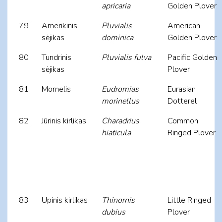
apricaria
Golden Plover
79
Amerikinis
Pluvialis
American
sėjikas
dominica
Golden Plover
80
Tundrinis
Pluvialis fulva
Pacific Golden
sėjikas
Plover
81
Mornelis
Eudromias
Eurasian
morinellus
Dotterel
82
Jūrinis kirlikas
Charadrius
Common
hiaticula
Ringed Plover
83
Upinis kirlikas
Thinornis
Little Ringed
dubius
Plover