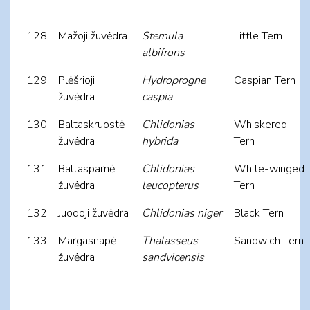
128
Mažoji žuvėdra
Sternula
Little Tern
albifrons
129
Plėšrioji
Hydroprogne
Caspian Tern
žuvėdra
caspia
130
Baltaskruostė
Chlidonias
Whiskered
žuvėdra
hybrida
Tern
131
Baltasparnė
Chlidonias
White-winged
žuvėdra
leucopterus
Tern
132
Juodoji žuvėdra
Chlidonias niger
Black Tern
133
Margasnapė
Thalasseus
Sandwich Tern
žuvėdra
sandvicensis