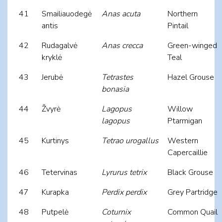
41
Smailiauodegė
Anas acuta
Northern
antis
Pintail
42
Rudagalvė
Anas crecca
Green-winged
kryklė
Teal
43
Jerubė
Tetrastes
Hazel Grouse
bonasia
44
Žvyrė
Lagopus
Willow
lagopus
Ptarmigan
45
Kurtinys
Tetrao urogallus
Western
Capercaillie
46
Tetervinas
Lyrurus tetrix
Black Grouse
47
Kurapka
Perdix perdix
Grey Partridge
48
Putpelė
Coturnix
Common Quail