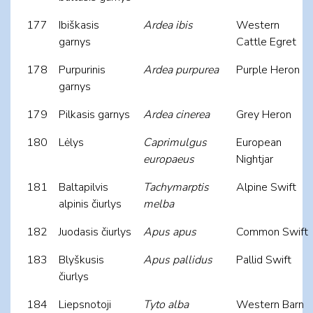
177
Ibiškasis
Ardea ibis
Western
garnys
Cattle Egret
178
Purpurinis
Ardea purpurea
Purple Heron
garnys
179
Pilkasis garnys
Ardea cinerea
Grey Heron
180
Lėlys
Caprimulgus
European
europaeus
Nightjar
181
Baltapilvis
Tachymarptis
Alpine Swift
alpinis čiurlys
melba
182
Juodasis čiurlys
Apus apus
Common Swift
183
Blyškusis
Apus pallidus
Pallid Swift
čiurlys
184
Liepsnotoji
Tyto alba
Western Barn