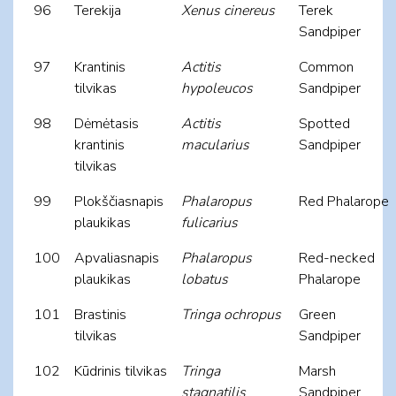
96
Terekija
Xenus cinereus
Terek
Sandpiper
97
Krantinis
Actitis
Common
tilvikas
hypoleucos
Sandpiper
98
Dėmėtasis
Actitis
Spotted
krantinis
macularius
Sandpiper
tilvikas
99
Plokščiasnapis
Phalaropus
Red Phalarope
plaukikas
fulicarius
100
Apvaliasnapis
Phalaropus
Red-necked
plaukikas
lobatus
Phalarope
101
Brastinis
Tringa ochropus
Green
tilvikas
Sandpiper
102
Kūdrinis tilvikas
Tringa
Marsh
stagnatilis
Sandpiper