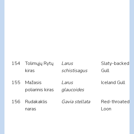
154
Tolimųjų Rytų
Larus
Slaty-backed
kiras
schistisagus
Gull
155
Mažasis
Larus
Iceland Gull
poliarinis kiras
glaucoides
156
Rudakaklis
Gavia stellata
Red-throated
naras
Loon