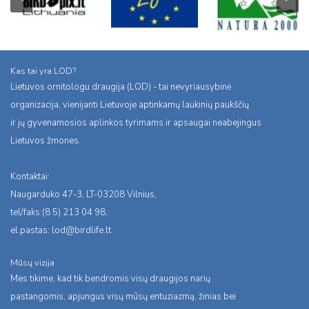
Kas tai yra LOD?
Lietuvos ornitologu draugija (LOD) - tai nevyriausybinė
organizacija, vienijanti Lietuvoje aptinkamų laukinių paukščių
ir jų gyvenamosios aplinkos tyrimams ir apsaugai neabejingus
Lietuvos žmones.
Kontaktai:
Naugarduko 47-3, LT-03208 Vilnius,
tel/faks:(8 5) 213 04 98,
el.pastas:
lod@birdlife.lt
Mūsų vizija
Mes tikime, kad tik bendromis visų draugijos narių
pastangomis, apjungus visų mūsų entuziazmą, žinias bei