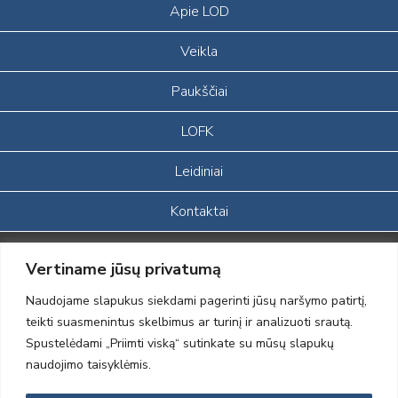
Apie LOD
Veikla
Paukščiai
LOFK
Leidiniai
Kontaktai
Portalas sukurtas įgyvendinant Lietuvos Respublikos, Europos
Vertiname jūsų privatumą
ekonominės erdvės ir Norvegijos finansinių mechanizmų iš dalies
finansuojamą paprojektį
Naudojame slapukus siekdami pagerinti jūsų naršymo patirtį,
„LOD visuomeninės /gamtosauginės veiklos sustiprinimas ir įvaizdžio
teikti suasmenintus skelbimus ar turinį ir analizuoti srautą.
formavimas įtraukiant visuomenę į aplinkosauginių tyrimų veiklą“
Spustelėdami „Priimti viską“ sutinkate su mūsų slapukų
(paprojekčio
įgyvendinimo sutarties numeris 2004-LT0008-NVO-1EEE/NOR-02-
naudojimo taisyklėmis.
059)