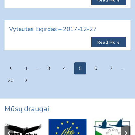
Read More
Vytautas Eigirdas – 2017-12-27
Read More
Page
Previous
1
…
3
4
5
6
7
…
navigation
Page
Next
20
Page
Mūsų draugai