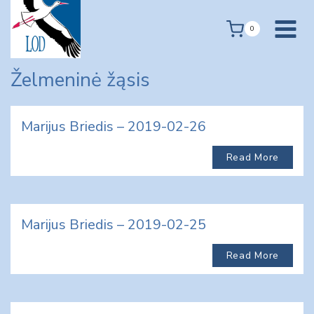
Skip
to
0
content
Želmeninė žąsis
Marijus Briedis – 2019-02-26
Read More
Marijus Briedis – 2019-02-25
Read More