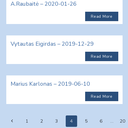
A.Raubaitė – 2020-01-26
Read More
Vytautas Eigirdas – 2019-12-29
Read More
Marius Karlonas – 2019-06-10
Read More
Page
Previous
1
2
3
4
5
6
…
20