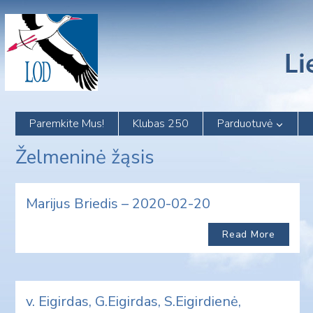
Skip
to
content
Paremkite Mus!
Klubas 250
Parduotuvė
Želmeninė žąsis
Marijus Briedis – 2020-02-20
Read More
v. Eigirdas, G.Eigirdas, S.Eigirdienė,