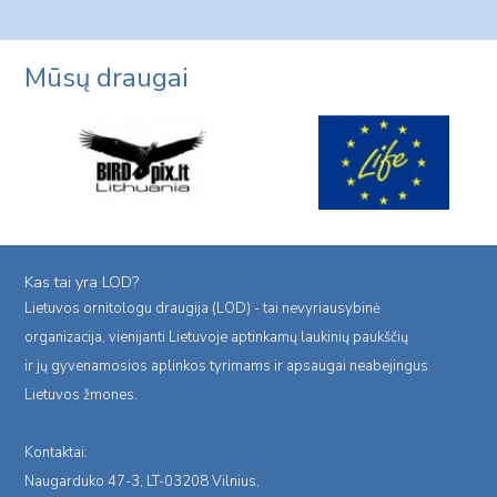
navigation
Page
Mūsų draugai
Kas tai yra LOD?
Lietuvos ornitologu draugija (LOD) - tai nevyriausybinė
organizacija, vienijanti Lietuvoje aptinkamų laukinių paukščių
ir jų gyvenamosios aplinkos tyrimams ir apsaugai neabejingus
Lietuvos žmones.
Kontaktai:
Naugarduko 47-3, LT-03208 Vilnius,