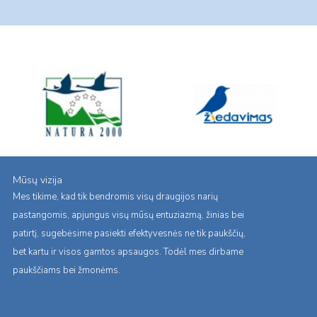
Page
Mūsų vizija
Mes tikime, kad tik bendromis visų draugijos narių
pastangomis, apjungus visų mūsų entuziazmą, žinias bei
patirtį, sugebėsime pasiekti efektyvesnės ne tik paukščių,
bet kartu ir visos gamtos apsaugos. Todėl mes dirbame
paukščiams bei žmonėms.