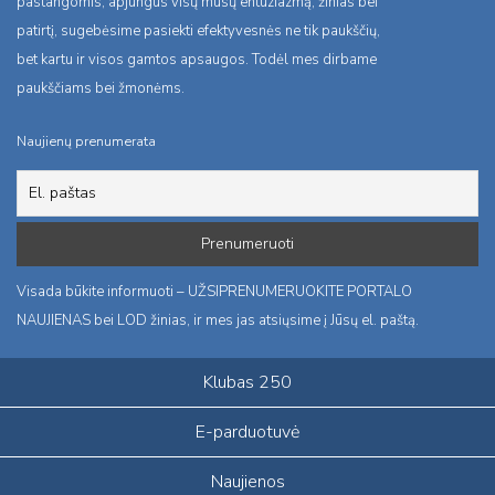
pastangomis, apjungus visų mūsų entuziazmą, žinias bei
patirtį, sugebėsime pasiekti efektyvesnės ne tik paukščių,
bet kartu ir visos gamtos apsaugos. Todėl mes dirbame
paukščiams bei žmonėms.
Naujienų prenumerata
Visada būkite informuoti – UŽSIPRENUMERUOKITE PORTALO
NAUJIENAS bei LOD žinias, ir mes jas atsiųsime į Jūsų el. paštą.
Klubas 250
E-parduotuvė
Naujienos