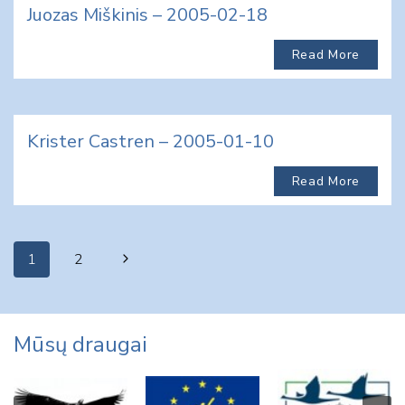
Juozas Miškinis – 2005-02-18
Read More
Krister Castren – 2005-01-10
Read More
Page
Next
1
2
navigation
Page
Mūsų draugai