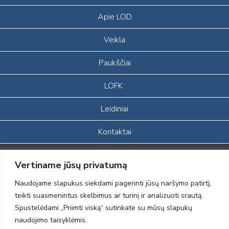
Apie LOD
Veikla
Paukščiai
LOFK
Leidiniai
Kontaktai
Portalas sukurtas įgyvendinant Lietuvos Respublikos, Europos
Vertiname jūsų privatumą
ekonominės erdvės ir Norvegijos finansinių mechanizmų iš dalies
finansuojamą paprojektį
Naudojame slapukus siekdami pagerinti jūsų naršymo patirtį,
„LOD visuomeninės /gamtosauginės veiklos sustiprinimas ir įvaizdžio
teikti suasmenintus skelbimus ar turinį ir analizuoti srautą.
formavimas įtraukiant visuomenę į aplinkosauginių tyrimų veiklą“
Spustelėdami „Priimti viską“ sutinkate su mūsų slapukų
(paprojekčio
įgyvendinimo sutarties numeris 2004-LT0008-NVO-1EEE/NOR-02-
naudojimo taisyklėmis.
059)