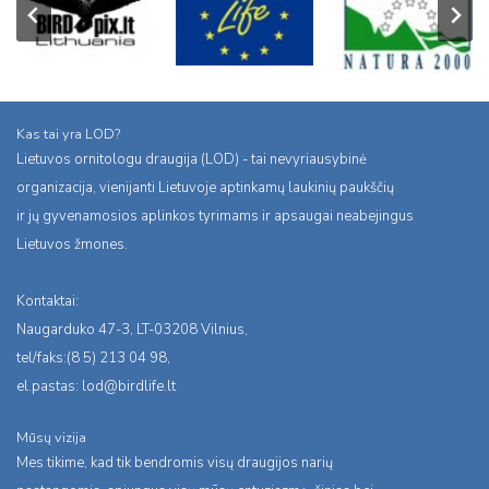
Kas tai yra LOD?
Lietuvos ornitologu draugija (LOD) - tai nevyriausybinė
organizacija, vienijanti Lietuvoje aptinkamų laukinių paukščių
ir jų gyvenamosios aplinkos tyrimams ir apsaugai neabejingus
Lietuvos žmones.
Kontaktai:
Naugarduko 47-3, LT-03208 Vilnius,
tel/faks:(8 5) 213 04 98,
el.pastas:
lod@birdlife.lt
Mūsų vizija
Mes tikime, kad tik bendromis visų draugijos narių