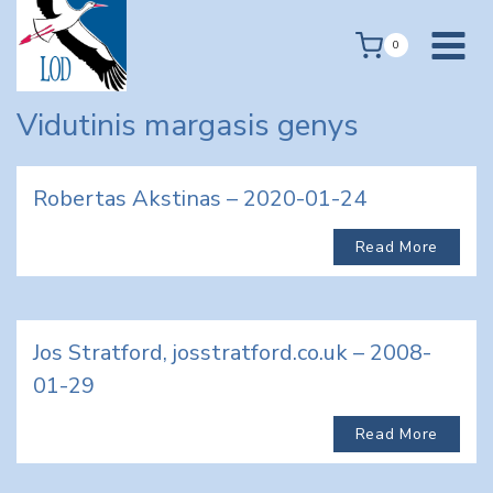
Skip
to
0
content
Vidutinis margasis genys
Robertas Akstinas – 2020-01-24
Read More
Jos Stratford, josstratford.co.uk – 2008-
01-29
Read More