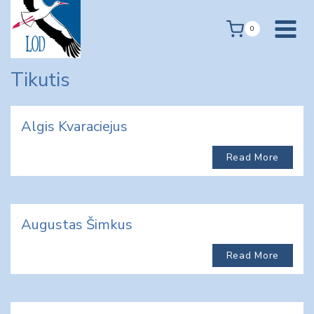
Skip
to
0
content
Tikutis
Algis Kvaraciejus
Read More
Augustas Šimkus
Read More