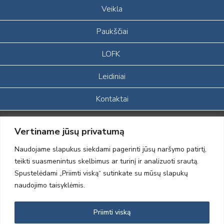
Veikla
Paukščiai
LOFK
Leidiniai
Kontaktai
Portalas sukurtas įgyvendinant Lietuvos Respublikos, Europos
Vertiname jūsų privatumą
ekonominės erdvės ir Norvegijos finansinių mechanizmų iš dalies
finansuojamą paprojektį
Naudojame slapukus siekdami pagerinti jūsų naršymo patirtį,
„LOD visuomeninės /gamtosauginės veiklos sustiprinimas ir įvaizdžio
teikti suasmenintus skelbimus ar turinį ir analizuoti srautą.
formavimas įtraukiant visuomenę į aplinkosauginių tyrimų veiklą“
Spustelėdami „Priimti viską“ sutinkate su mūsų slapukų
(paprojekčio
įgyvendinimo sutarties numeris 2004-LT0008-NVO-1EEE/NOR-02-
naudojimo taisyklėmis.
059)
Priimti viską
2012 © Lietuvos Ornitologų Draugija © 2014, Visos teisės saugomos