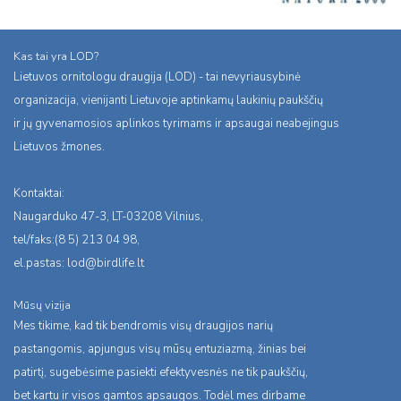
Kas tai yra LOD?
Lietuvos ornitologu draugija (LOD) - tai nevyriausybinė
organizacija, vienijanti Lietuvoje aptinkamų laukinių paukščių
ir jų gyvenamosios aplinkos tyrimams ir apsaugai neabejingus
Lietuvos žmones.
Kontaktai:
Naugarduko 47-3, LT-03208 Vilnius,
tel/faks:(8 5) 213 04 98,
el.pastas:
lod@birdlife.lt
Mūsų vizija
Mes tikime, kad tik bendromis visų draugijos narių
pastangomis, apjungus visų mūsų entuziazmą, žinias bei
patirtį, sugebėsime pasiekti efektyvesnės ne tik paukščių,
bet kartu ir visos gamtos apsaugos. Todėl mes dirbame