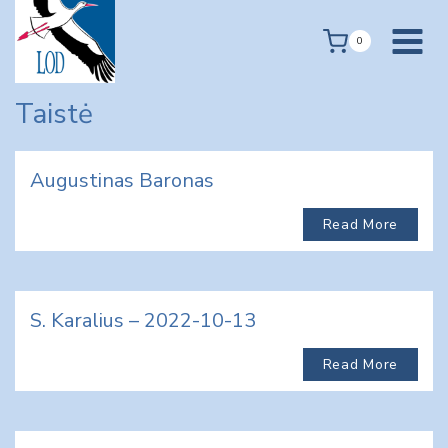
Skip
to
0
content
Taistė
Augustinas Baronas
Read More
S. Karalius – 2022-10-13
Read More