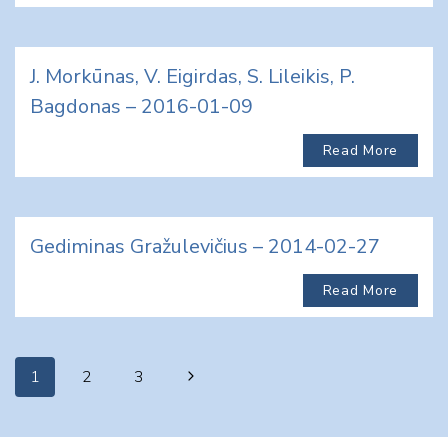
J. Morkūnas, V. Eigirdas, S. Lileikis, P.
Bagdonas – 2016-01-09
Read More
Gediminas Gražulevičius – 2014-02-27
Read More
Page
Next
1
2
3
navigation
Page