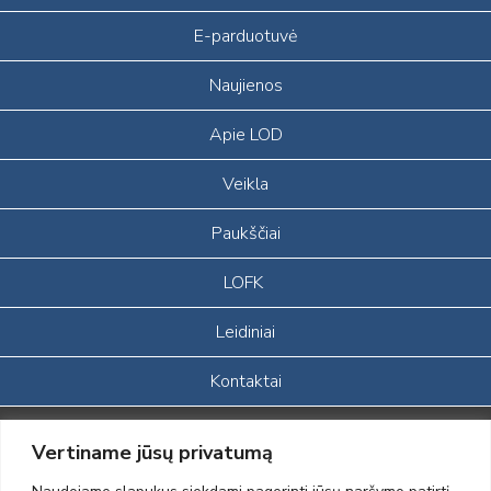
E-parduotuvė
Naujienos
Apie LOD
Veikla
Paukščiai
LOFK
Leidiniai
Kontaktai
Portalas sukurtas įgyvendinant Lietuvos Respublikos, Europos
Vertiname jūsų privatumą
ekonominės erdvės ir Norvegijos finansinių mechanizmų iš dalies
finansuojamą paprojektį