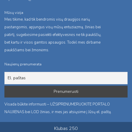
Mūsų vizija
Mes tikime, kad tik bendromis visų draugijos narių
pastangomis, apjungus visų mūsų entuziazmą, žinias bei
patirtį, sugebėsime pasiekti efektyvesnės ne tik paukščių,
bet kartu ir visos gamtos apsaugos. Todėl mes dirbame
paukščiams bei žmonėms.
Naujienų prenumerata
Visada būkite informuoti – UŽSIPRENUMERUOKITE PORTALO
NAUJIENAS bei LOD žinias, ir mes jas atsiųsime į Jūsų el. paštą.
Klubas 250