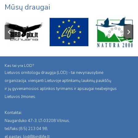
Mūsų draugai
Kas tai yra LOD?
Lietuvos ornitologu draugija (LOD) - tai nevyriausybinė
organizacija, vienijanti Lietuvoje aptinkamų laukinių paukščių
ir jų gyvenamosios aplinkos tyrimams ir apsaugai neabejingus
Lietuvos žmones.
Kontaktai:
Naugarduko 47-3, LT-03208 Vilnius,
tel/faks:(8 5) 213 04 98,
el.pastas:
lod@birdlife.lt