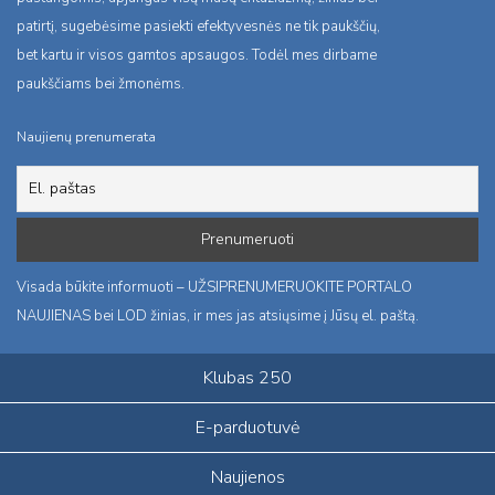
patirtį, sugebėsime pasiekti efektyvesnės ne tik paukščių,
bet kartu ir visos gamtos apsaugos. Todėl mes dirbame
paukščiams bei žmonėms.
Naujienų prenumerata
Visada būkite informuoti – UŽSIPRENUMERUOKITE PORTALO
NAUJIENAS bei LOD žinias, ir mes jas atsiųsime į Jūsų el. paštą.
Klubas 250
E-parduotuvė
Naujienos