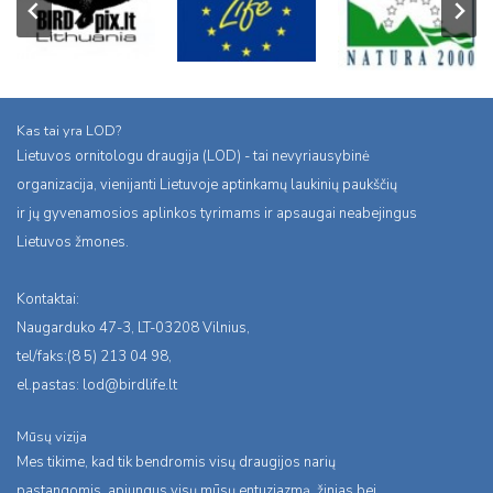
Kas tai yra LOD?
Lietuvos ornitologu draugija (LOD) - tai nevyriausybinė
organizacija, vienijanti Lietuvoje aptinkamų laukinių paukščių
ir jų gyvenamosios aplinkos tyrimams ir apsaugai neabejingus
Lietuvos žmones.
Kontaktai:
Naugarduko 47-3, LT-03208 Vilnius,
tel/faks:(8 5) 213 04 98,
el.pastas:
lod@birdlife.lt
Mūsų vizija
Mes tikime, kad tik bendromis visų draugijos narių
pastangomis, apjungus visų mūsų entuziazmą, žinias bei