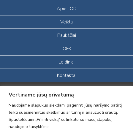
Apie LOD
Veikla
Paukščiai
LOFK
Leidiniai
Kontaktai
Portalas sukurtas įgyvendinant Lietuvos Respublikos, Europos
Vertiname jūsų privatumą
ekonominės erdvės ir Norvegijos finansinių mechanizmų iš dalies
finansuojamą paprojektį
Naudojame slapukus siekdami pagerinti jūsų naršymo patirtį,
„LOD visuomeninės /gamtosauginės veiklos sustiprinimas ir įvaizdžio
teikti suasmenintus skelbimus ar turinį ir analizuoti srautą.
formavimas įtraukiant visuomenę į aplinkosauginių tyrimų veiklą“
Spustelėdami „Priimti viską“ sutinkate su mūsų slapukų
(paprojekčio
įgyvendinimo sutarties numeris 2004-LT0008-NVO-1EEE/NOR-02-
naudojimo taisyklėmis.
059)