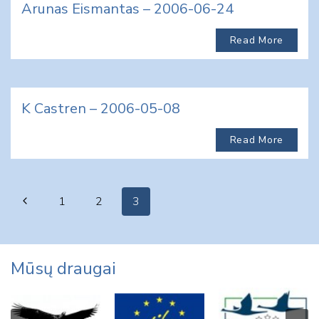
Arunas Eismantas – 2006-06-24
Read More
K Castren – 2006-05-08
Read More
Page
Previous
1
2
3
navigation
Page
Mūsų draugai