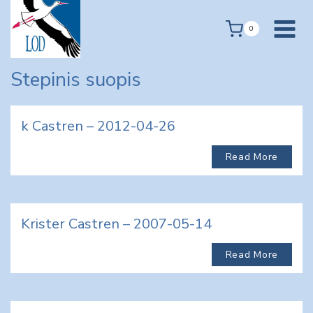
Skip
to
0
content
Stepinis suopis
k Castren – 2012-04-26
Read More
Krister Castren – 2007-05-14
Read More