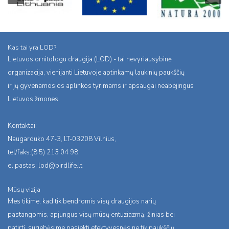
Kas tai yra LOD?
Lietuvos ornitologu draugija (LOD) - tai nevyriausybinė
organizacija, vienijanti Lietuvoje aptinkamų laukinių paukščių
ir jų gyvenamosios aplinkos tyrimams ir apsaugai neabejingus
Lietuvos žmones.
Kontaktai:
Naugarduko 47-3, LT-03208 Vilnius,
tel/faks:(8 5) 213 04 98,
el.pastas:
lod@birdlife.lt
Mūsų vizija
Mes tikime, kad tik bendromis visų draugijos narių
pastangomis, apjungus visų mūsų entuziazmą, žinias bei
patirtį, sugebėsime pasiekti efektyvesnės ne tik paukščių,