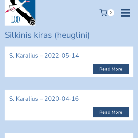
Skip
to
0
content
Silkinis kiras (heuglini)
S. Karalius – 2022-05-14
Read More
S. Karalius – 2020-04-16
Read More