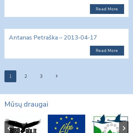
Read More
Antanas Petraška – 2013-04-17
Read More
Page
Next
1
2
3
navigation
Page
Mūsų draugai