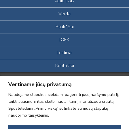
Apie LOD
Veikla
Paukščiai
LOFK
Leidiniai
Kontaktai
Portalas sukurtas įgyvendinant Lietuvos Respublikos, Europos
Vertiname jūsų privatumą
ekonominės erdvės ir Norvegijos finansinių mechanizmų iš dalies
finansuojamą paprojektį
Naudojame slapukus siekdami pagerinti jūsų naršymo patirtį,
„LOD visuomeninės /gamtosauginės veiklos sustiprinimas ir įvaizdžio
teikti suasmenintus skelbimus ar turinį ir analizuoti srautą.
formavimas įtraukiant visuomenę į aplinkosauginių tyrimų veiklą“
Spustelėdami „Priimti viską“ sutinkate su mūsų slapukų
(paprojekčio
įgyvendinimo sutarties numeris 2004-LT0008-NVO-1EEE/NOR-02-
naudojimo taisyklėmis.
059)