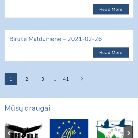
Read More
Birutė Maldūnienė – 2021-02-26
Read More
Page
Next
1
2
3
…
41
navigation
Page
Mūsų draugai