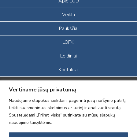
Apie LOD
Veikla
Paukščiai
LOFK
Leidiniai
Kontaktai
Portalas sukurtas įgyvendinant Lietuvos Respublikos, Europos
Vertiname jūsų privatumą
ekonominės erdvės ir Norvegijos finansinių mechanizmų iš dalies
finansuojamą paprojektį
Naudojame slapukus siekdami pagerinti jūsų naršymo patirtį,
„LOD visuomeninės /gamtosauginės veiklos sustiprinimas ir įvaizdžio
teikti suasmenintus skelbimus ar turinį ir analizuoti srautą.
formavimas įtraukiant visuomenę į aplinkosauginių tyrimų veiklą“
Spustelėdami „Priimti viską“ sutinkate su mūsų slapukų
(paprojekčio
įgyvendinimo sutarties numeris 2004-LT0008-NVO-1EEE/NOR-02-
naudojimo taisyklėmis.
059)