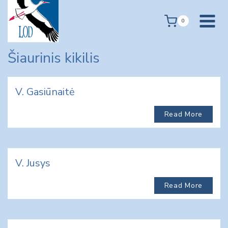
Skip
to
0
content
Šiaurinis kikilis
V. Gasiūnaitė
Read More
V. Jusys
Read More