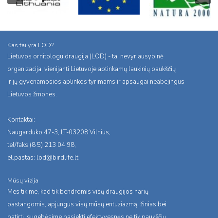
Kas tai yra LOD?
Lietuvos ornitologu draugija (LOD) - tai nevyriausybinė
organizacija, vienijanti Lietuvoje aptinkamų laukinių paukščių
ir jų gyvenamosios aplinkos tyrimams ir apsaugai neabejingus
Lietuvos žmones.
Kontaktai:
Naugarduko 47-3, LT-03208 Vilnius,
tel/faks:(8 5) 213 04 98,
el.pastas:
lod@birdlife.lt
Mūsų vizija
Mes tikime, kad tik bendromis visų draugijos narių
pastangomis, apjungus visų mūsų entuziazmą, žinias bei
patirtį, sugebėsime pasiekti efektyvesnės ne tik paukščių,