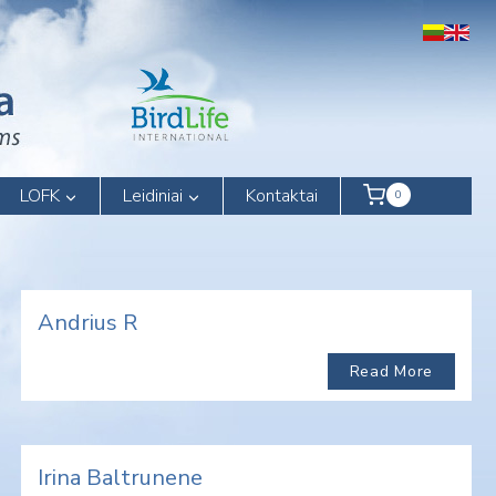
LOFK
Leidiniai
Kontaktai
0
Andrius R
Read More
Irina Baltrunene