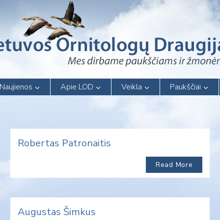
Naujienos
Apie LOD
Veikla
Paukščiai
Robertas Patronaitis
Read More
Augustas Šimkus