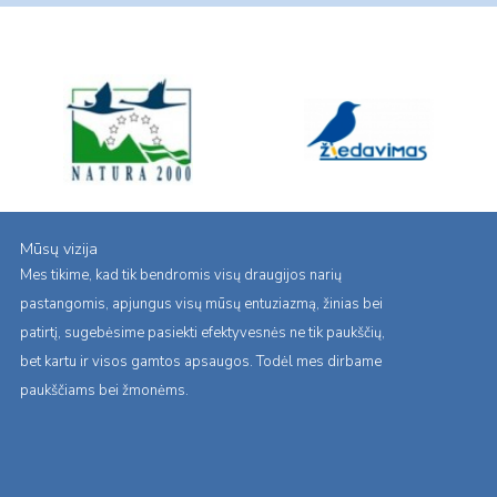
Mūsų vizija
Mes tikime, kad tik bendromis visų draugijos narių
pastangomis, apjungus visų mūsų entuziazmą, žinias bei
patirtį, sugebėsime pasiekti efektyvesnės ne tik paukščių,
bet kartu ir visos gamtos apsaugos. Todėl mes dirbame
paukščiams bei žmonėms.