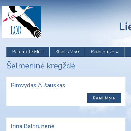
Skip
to
content
Paremkite Mus!
Klubas 250
Parduotuvė
Šelmeninė kregždė
Rimvydas Alšauskas
Read More
Irina Baltrunene