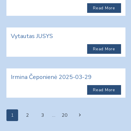
Read More
Vytautas JUSYS
Read More
Irmina Čeponienė 2025-03-29
Read More
Page
Next
1
2
3
…
20
navigation
Page