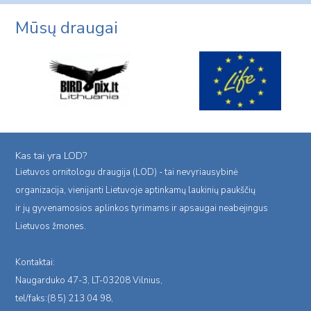
Mūsų draugai
Kas tai yra LOD?
Lietuvos ornitologu draugija (LOD) - tai nevyriausybinė
organizacija, vienijanti Lietuvoje aptinkamų laukinių paukščių
ir jų gyvenamosios aplinkos tyrimams ir apsaugai neabejingus
Lietuvos žmones.
Kontaktai:
Naugarduko 47-3, LT-03208 Vilnius,
tel/faks:(8 5) 213 04 98,