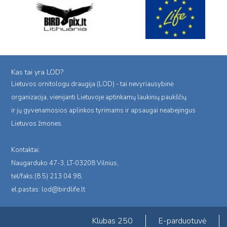
Kas tai yra LOD?
Lietuvos ornitologu draugija (LOD) - tai nevyriausybinė
organizacija, vienijanti Lietuvoje aptinkamų laukinių paukščių
ir jų gyvenamosios aplinkos tyrimams ir apsaugai neabejingus
Lietuvos žmones.
Kontaktai:
Naugarduko 47-3, LT-03208 Vilnius,
tel/faks:(8 5) 213 04 98,
el.pastas:
lod@birdlife.lt
Klubas 250
E-parduotuvė