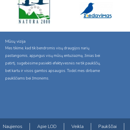
Mūsų vizija
Mes tikime, kad tik bendromis visų draugijos narių
pastangomis, apjungus visų mūsų entuziazmą, žinias bei
patirtį, sugebėsime pasiekti efektyvesnės ne tik paukščių,
bet kartu ir visos gamtos apsaugos. Todėl mes dirbame
paukščiams bei žmonėms.
Naujienos
Apie LOD
Veikla
Paukščiai