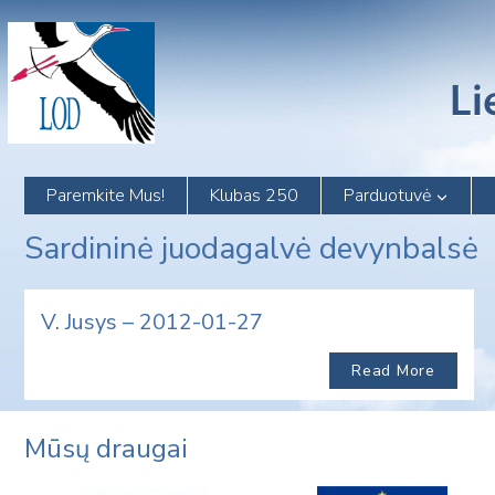
Skip
to
content
Paremkite Mus!
Klubas 250
Parduotuvė
Sardininė juodagalvė devynbalsė
V. Jusys – 2012-01-27
Read More
Mūsų draugai