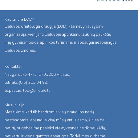
Kas tai yra LOD?
Lietuvos ornitologu draugija (LOD) - tai nevyriausybinė
organizacija, vienijanti Lietuvoje aptinkamų laukinių paukščių
ir jų gyvenamosios aplinkos tyrimams ir apsaugai neabejingus
Lietuvos žmones.
Kontaktai:
Naugarduko 47-3, LT-03208 Vilnius,
tel/faks:(8 5) 213 04 98,
el.pastas:
lod@birdlife.lt
Mūsų vizija
Mes tikime, kad tik bendromis visų draugijos narių
pastangomis, apjungus visų mūsų entuziazmą, žinias bei
patirtį, sugebėsime pasiekti efektyvesnės ne tik paukščių,
bet kartu ir visos gamtos apsaugos. Todėl mes dirbame