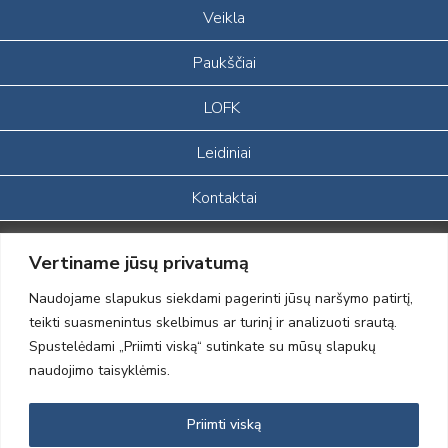
Veikla
Paukščiai
LOFK
Leidiniai
Kontaktai
Portalas sukurtas įgyvendinant Lietuvos Respublikos, Europos
Vertiname jūsų privatumą
ekonominės erdvės ir Norvegijos finansinių mechanizmų iš dalies
finansuojamą paprojektį
Naudojame slapukus siekdami pagerinti jūsų naršymo patirtį,
„LOD visuomeninės /gamtosauginės veiklos sustiprinimas ir įvaizdžio
teikti suasmenintus skelbimus ar turinį ir analizuoti srautą.
formavimas įtraukiant visuomenę į aplinkosauginių tyrimų veiklą“
Spustelėdami „Priimti viską“ sutinkate su mūsų slapukų
(paprojekčio
įgyvendinimo sutarties numeris 2004-LT0008-NVO-1EEE/NOR-02-
naudojimo taisyklėmis.
059)
Priimti viską
2012 © Lietuvos Ornitologų Draugija © 2014, Visos teisės saugomos