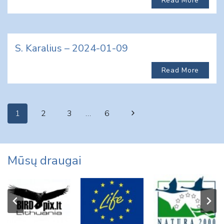
Read More
S. Karalius – 2024-01-09
Read More
Page
Next
1
2
3
…
6
navigation
Page
Mūsų draugai