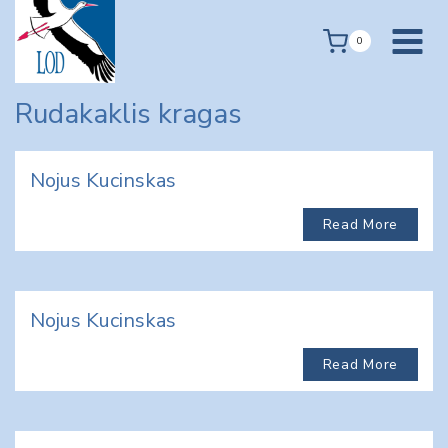
Skip
to
0
content
Rudakaklis kragas
Nojus Kucinskas
Read More
Nojus Kucinskas
Read More