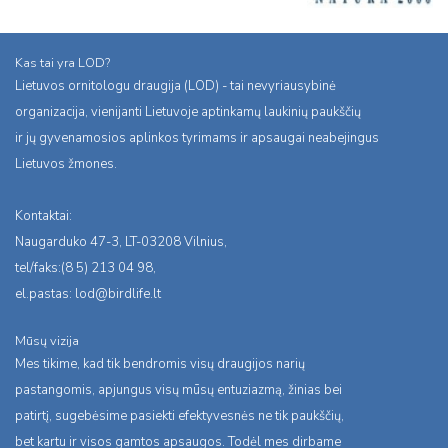
Kas tai yra LOD?
Lietuvos ornitologu draugija (LOD) - tai nevyriausybinė
organizacija, vienijanti Lietuvoje aptinkamų laukinių paukščių
ir jų gyvenamosios aplinkos tyrimams ir apsaugai neabejingus
Lietuvos žmones.
Kontaktai:
Naugarduko 47-3, LT-03208 Vilnius,
tel/faks:(8 5) 213 04 98,
el.pastas:
lod@birdlife.lt
Mūsų vizija
Mes tikime, kad tik bendromis visų draugijos narių
pastangomis, apjungus visų mūsų entuziazmą, žinias bei
patirtį, sugebėsime pasiekti efektyvesnės ne tik paukščių,
bet kartu ir visos gamtos apsaugos. Todėl mes dirbame