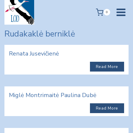
Skip
to
0
content
Rudakaklė berniklė
Renata Jusevičienė
Read More
Miglė Montrimaitė Paulina Dubė
Read More