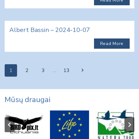
Read More
Albert Bassin – 2024-10-07
Read More
Page
Next
1
2
3
…
13
navigation
Page
Mūsų draugai