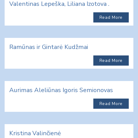
Valentinas Lepeška, Liliana Izotova .
Read More
Ramūnas ir Gintarė Kudžmai
Read More
Aurimas Aleliūnas Igoris Semionovas
Read More
Kristina Valinčienė