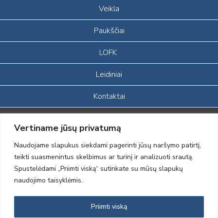
Veikla
Paukščiai
LOFK
Leidiniai
Kontaktai
Portalas sukurtas įgyvendinant Lietuvos Respublikos, Europos
Vertiname jūsų privatumą
ekonominės erdvės ir Norvegijos finansinių mechanizmų iš dalies
finansuojamą paprojektį
Naudojame slapukus siekdami pagerinti jūsų naršymo patirtį,
„LOD visuomeninės /gamtosauginės veiklos sustiprinimas ir įvaizdžio
teikti suasmenintus skelbimus ar turinį ir analizuoti srautą.
formavimas įtraukiant visuomenę į aplinkosauginių tyrimų veiklą“
Spustelėdami „Priimti viską“ sutinkate su mūsų slapukų
(paprojekčio
įgyvendinimo sutarties numeris 2004-LT0008-NVO-1EEE/NOR-02-
naudojimo taisyklėmis.
059)
Priimti viską
2012 © Lietuvos Ornitologų Draugija © 2014, Visos teisės saugomos