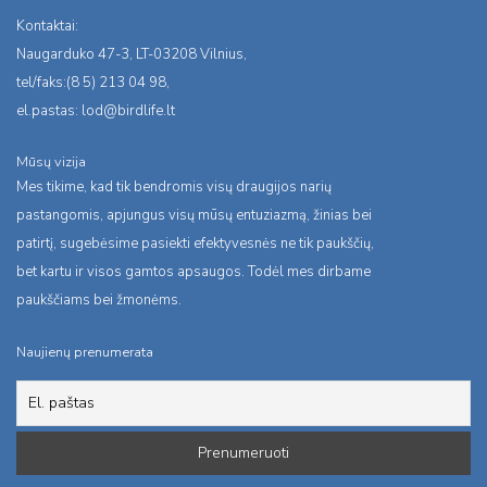
Kontaktai:
Naugarduko 47-3, LT-03208 Vilnius,
tel/faks:(8 5) 213 04 98,
el.pastas:
lod@birdlife.lt
Mūsų vizija
Mes tikime, kad tik bendromis visų draugijos narių
pastangomis, apjungus visų mūsų entuziazmą, žinias bei
patirtį, sugebėsime pasiekti efektyvesnės ne tik paukščių,
bet kartu ir visos gamtos apsaugos. Todėl mes dirbame
paukščiams bei žmonėms.
Naujienų prenumerata