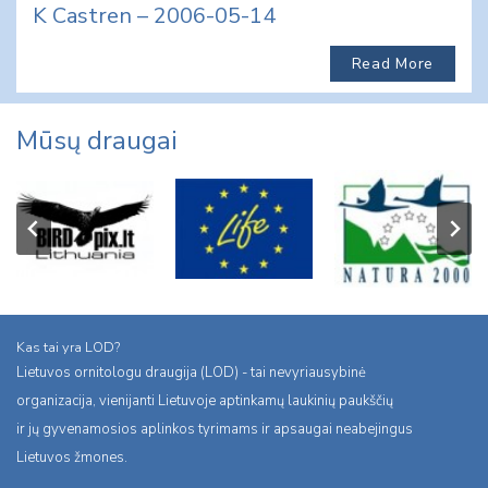
K Castren – 2006-05-14
Read More
Mūsų draugai
Kas tai yra LOD?
Lietuvos ornitologu draugija (LOD) - tai nevyriausybinė
organizacija, vienijanti Lietuvoje aptinkamų laukinių paukščių
ir jų gyvenamosios aplinkos tyrimams ir apsaugai neabejingus
Lietuvos žmones.