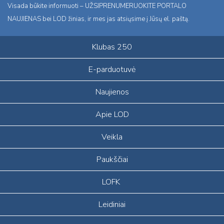
Visada būkite informuoti – UŽSIPRENUMERUOKITE PORTALO
NAUJIENAS bei LOD žinias, ir mes jas atsiųsime į Jūsų el. paštą.
Klubas 250
E-parduotuvė
Naujienos
Apie LOD
Veikla
Paukščiai
LOFK
Leidiniai