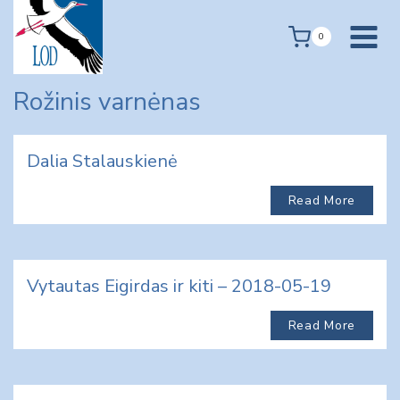
Skip
to
0
content
Rožinis varnėnas
Dalia Stalauskienė
Read More
Vytautas Eigirdas ir kiti – 2018-05-19
Read More