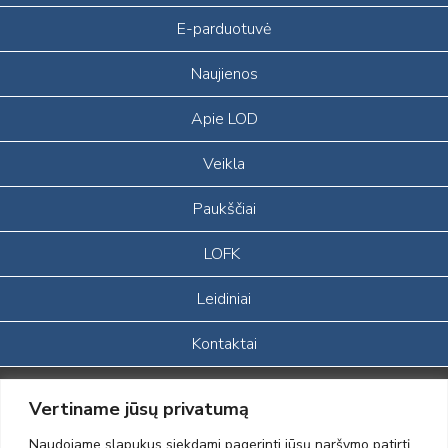
E-parduotuvė
Naujienos
Apie LOD
Veikla
Paukščiai
LOFK
Leidiniai
Kontaktai
Portalas sukurtas įgyvendinant Lietuvos Respublikos, Europos
Vertiname jūsų privatumą
ekonominės erdvės ir Norvegijos finansinių mechanizmų iš dalies
finansuojamą paprojektį
Naudojame slapukus siekdami pagerinti jūsų naršymo patirtį,