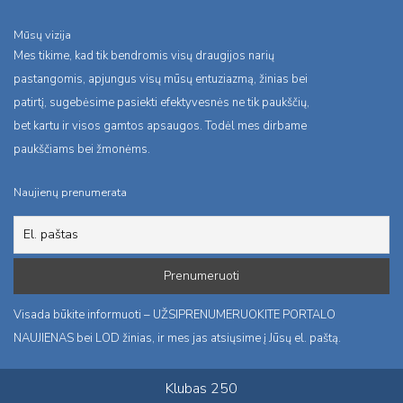
Mūsų vizija
Mes tikime, kad tik bendromis visų draugijos narių
pastangomis, apjungus visų mūsų entuziazmą, žinias bei
patirtį, sugebėsime pasiekti efektyvesnės ne tik paukščių,
bet kartu ir visos gamtos apsaugos. Todėl mes dirbame
paukščiams bei žmonėms.
Naujienų prenumerata
Visada būkite informuoti – UŽSIPRENUMERUOKITE PORTALO
NAUJIENAS bei LOD žinias, ir mes jas atsiųsime į Jūsų el. paštą.
Klubas 250