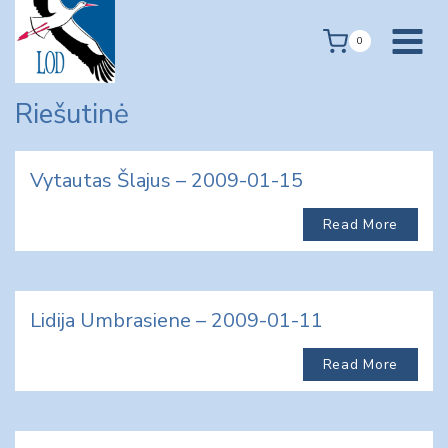
Skip
to
0
content
Riešutinė
Vytautas Šlajus – 2009-01-15
Read More
Lidija Umbrasiene – 2009-01-11
Read More