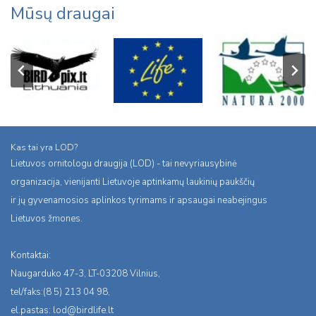
Mūsų draugai
Kas tai yra LOD?
Lietuvos ornitologu draugija (LOD) - tai nevyriausybinė
organizacija, vienijanti Lietuvoje aptinkamų laukinių paukščių
ir jų gyvenamosios aplinkos tyrimams ir apsaugai neabejingus
Lietuvos žmones.
Kontaktai:
Naugarduko 47-3, LT-03208 Vilnius,
tel/faks:(8 5) 213 04 98,
el.pastas:
lod@birdlife.lt