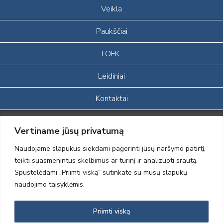
Veikla
Paukščiai
LOFK
Leidiniai
Kontaktai
Portalas sukurtas įgyvendinant Lietuvos Respublikos, Europos
Vertiname jūsų privatumą
ekonominės erdvės ir Norvegijos finansinių mechanizmų iš dalies
finansuojamą paprojektį
Naudojame slapukus siekdami pagerinti jūsų naršymo patirtį,
„LOD visuomeninės /gamtosauginės veiklos sustiprinimas ir įvaizdžio
teikti suasmenintus skelbimus ar turinį ir analizuoti srautą.
formavimas įtraukiant visuomenę į aplinkosauginių tyrimų veiklą“
Spustelėdami „Priimti viską“ sutinkate su mūsų slapukų
(paprojekčio
įgyvendinimo sutarties numeris 2004-LT0008-NVO-1EEE/NOR-02-
naudojimo taisyklėmis.
059)
Priimti viską
2012 © Lietuvos Ornitologų Draugija © 2014, Visos teisės saugomos