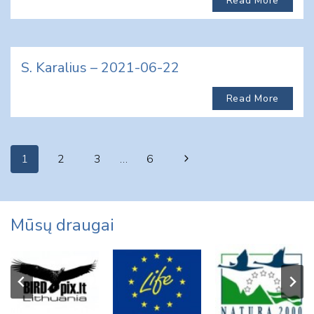
Read More
S. Karalius – 2021-06-22
Read More
Page
Next
1
2
3
…
6
navigation
Page
Mūsų draugai