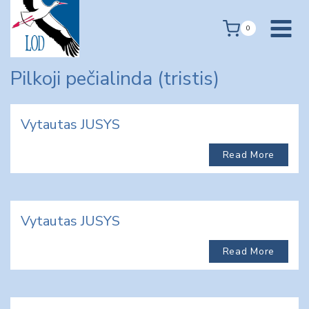
Skip
to
0
content
Pilkoji pečialinda (tristis)
Vytautas JUSYS
Read More
Vytautas JUSYS
Read More