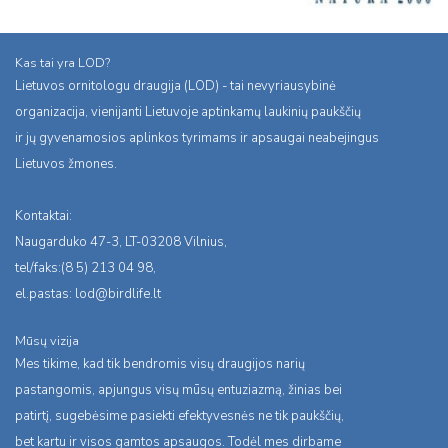
Kas tai yra LOD?
Lietuvos ornitologu draugija (LOD) - tai nevyriausybinė
organizacija, vienijanti Lietuvoje aptinkamų laukinių paukščių
ir jų gyvenamosios aplinkos tyrimams ir apsaugai neabejingus
Lietuvos žmones.
Kontaktai:
Naugarduko 47-3, LT-03208 Vilnius,
tel/faks:(8 5) 213 04 98,
el.pastas:
lod@birdlife.lt
Mūsų vizija
Mes tikime, kad tik bendromis visų draugijos narių
pastangomis, apjungus visų mūsų entuziazmą, žinias bei
patirtį, sugebėsime pasiekti efektyvesnės ne tik paukščių,
bet kartu ir visos gamtos apsaugos. Todėl mes dirbame