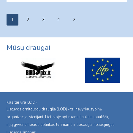
Page
Next
1
2
3
4
navigation
Page
Mūsų draugai
Kas tai yra LOD?
Lietuvos ornitologu draugija (LOD) - tai nevyriausybinė
organizacija, vienijanti Lietuvoje aptinkamų laukinių paukščių
ir jų gyvenamosios aplinkos tyrimams ir apsaugai neabejingus
Lietuvos žmones.