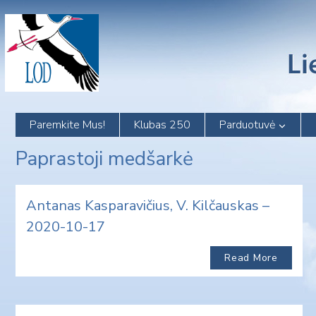
Skip
to
content
Paremkite Mus!
Klubas 250
Parduotuvė
Paprastoji medšarkė
Antanas Kasparavičius, V. Kilčauskas –
2020-10-17
Read More