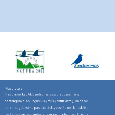
Mūsų vizija
Mes tikime, kad tik bendromis visų draugijos narių
pastangomis, apjungus visų mūsų entuziazmą, žinias bei
patirtį, sugebėsime pasiekti efektyvesnės ne tik paukščių,
bet kartu ir visos gamtos apsaugos. Todėl mes dirbame