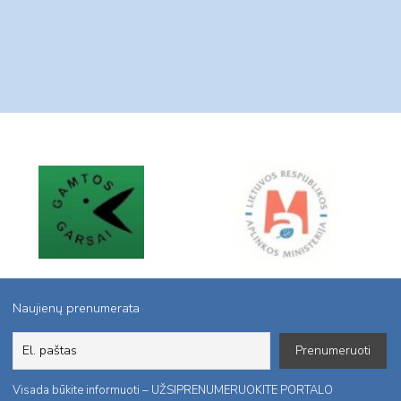
Naujienų prenumerata
Visada būkite informuoti – UŽSIPRENUMERUOKITE PORTALO