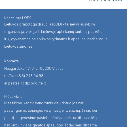
Kas tai yra LOD?
Lietuvos ornitologu draugija (LOD) - tai nevyriausybinė
organizacija, vienijanti Lietuvoje aptinkamų laukinių paukščių
ir jų gyvenamosios aplinkos tyrimams ir apsaugai neabejingus
Lietuvos žmones.
Kontaktai:
Naugarduko 47-3, LT-03208 Vilnius,
tel/faks:(8 5) 213 04 98,
el.pastas:
lod@birdlife.lt
Mūsų vizija
Mes tikime, kad tik bendromis visų draugijos narių
pastangomis, apjungus visų mūsų entuziazmą, žinias bei
patirtį, sugebėsime pasiekti efektyvesnės ne tik paukščių,
bet kartu ir visos gamtos apsaugos. Todėl mes dirbame