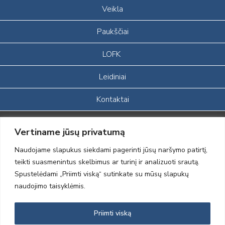
Veikla
Paukščiai
LOFK
Leidiniai
Kontaktai
Portalas sukurtas įgyvendinant Lietuvos Respublikos, Europos
Vertiname jūsų privatumą
ekonominės erdvės ir Norvegijos finansinių mechanizmų iš dalies
finansuojamą paprojektį
Naudojame slapukus siekdami pagerinti jūsų naršymo patirtį,
„LOD visuomeninės /gamtosauginės veiklos sustiprinimas ir įvaizdžio
teikti suasmenintus skelbimus ar turinį ir analizuoti srautą.
formavimas įtraukiant visuomenę į aplinkosauginių tyrimų veiklą“
Spustelėdami „Priimti viską“ sutinkate su mūsų slapukų
(paprojekčio
įgyvendinimo sutarties numeris 2004-LT0008-NVO-1EEE/NOR-02-
naudojimo taisyklėmis.
059)
Priimti viską
2012 © Lietuvos Ornitologų Draugija © 2014, Visos teisės saugomos