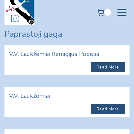
Skip
to
0
content
Paprastoji gaga
V.V. Laukžemiai Remigijus Pupelis
Read More
V.V. Laukžemiai
Read More