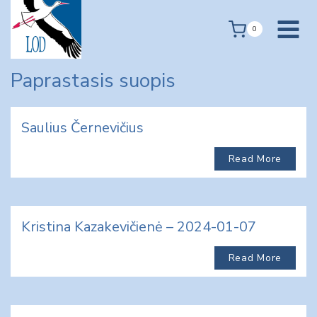
Skip
to
0
content
Paprastasis suopis
Saulius Černevičius
Read More
Kristina Kazakevičienė – 2024-01-07
Read More