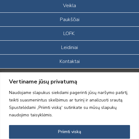
Veikla
Paukščiai
LOFK
Leidiniai
Kontaktai
Portalas sukurtas įgyvendinant Lietuvos Respublikos, Europos
Vertiname jūsų privatumą
ekonominės erdvės ir Norvegijos finansinių mechanizmų iš dalies
finansuojamą paprojektį
Naudojame slapukus siekdami pagerinti jūsų naršymo patirtį,
„LOD visuomeninės /gamtosauginės veiklos sustiprinimas ir įvaizdžio
teikti suasmenintus skelbimus ar turinį ir analizuoti srautą.
formavimas įtraukiant visuomenę į aplinkosauginių tyrimų veiklą“
Spustelėdami „Priimti viską“ sutinkate su mūsų slapukų
(paprojekčio
įgyvendinimo sutarties numeris 2004-LT0008-NVO-1EEE/NOR-02-
naudojimo taisyklėmis.
059)
Priimti viską
2012 © Lietuvos Ornitologų Draugija © 2014, Visos teisės saugomos