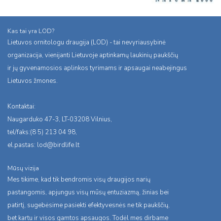
Kas tai yra LOD?
Lietuvos ornitologu draugija (LOD) - tai nevyriausybinė
organizacija, vienijanti Lietuvoje aptinkamų laukinių paukščių
ir jų gyvenamosios aplinkos tyrimams ir apsaugai neabejingus
Lietuvos žmones.
Kontaktai:
Naugarduko 47-3, LT-03208 Vilnius,
tel/faks:(8 5) 213 04 98,
el.pastas:
lod@birdlife.lt
Mūsų vizija
Mes tikime, kad tik bendromis visų draugijos narių
pastangomis, apjungus visų mūsų entuziazmą, žinias bei
patirtį, sugebėsime pasiekti efektyvesnės ne tik paukščių,
bet kartu ir visos gamtos apsaugos. Todėl mes dirbame