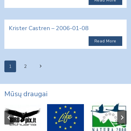
Read More
Krister Castren – 2006-01-08
Read More
Page
Next
1
2
navigation
Page
Mūsų draugai