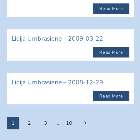
Read More
Lidija Umbrasiene – 2009-03-22
Read More
Lidija Umbrasiene – 2008-12-29
Read More
Page
Next
1
2
3
…
10
navigation
Page