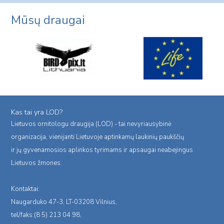
Mūsų draugai
Kas tai yra LOD?
Lietuvos ornitologu draugija (LOD) - tai nevyriausybinė
organizacija, vienijanti Lietuvoje aptinkamų laukinių paukščių
ir jų gyvenamosios aplinkos tyrimams ir apsaugai neabejingus
Lietuvos žmones.
Kontaktai:
Naugarduko 47-3, LT-03208 Vilnius,
tel/faks:(8 5) 213 04 98,