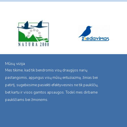
Mūsų vizija
Mes tikime, kad tik bendromis visų draugijos narių
pastangomis, apjungus visų mūsų entuziazmą, žinias bei
patirtį, sugebėsime pasiekti efektyvesnės ne tik paukščių,
bet kartu ir visos gamtos apsaugos. Todėl mes dirbame
paukščiams bei žmonėms.