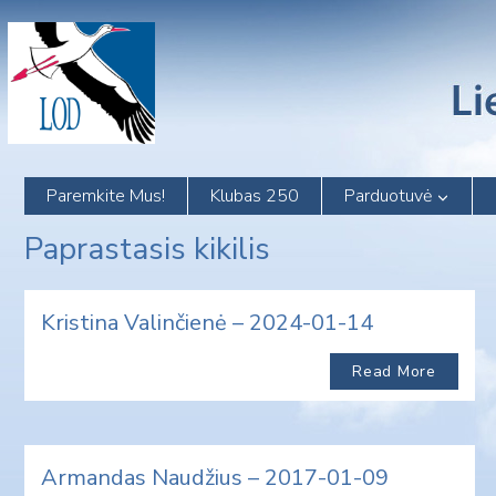
Skip
to
content
Paremkite Mus!
Klubas 250
Parduotuvė
Paprastasis kikilis
Kristina Valinčienė – 2024-01-14
Read More
Armandas Naudžius – 2017-01-09