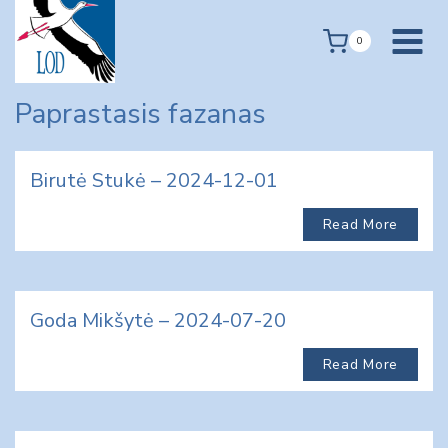
Skip
to
0
content
Paprastasis fazanas
Birutė Stukė – 2024-12-01
Read More
Goda Mikšytė – 2024-07-20
Read More