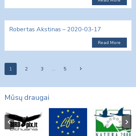
Read More
Robertas Akstinas – 2020-03-17
Read More
Page
Next
1
2
3
…
5
navigation
Page
Mūsų draugai