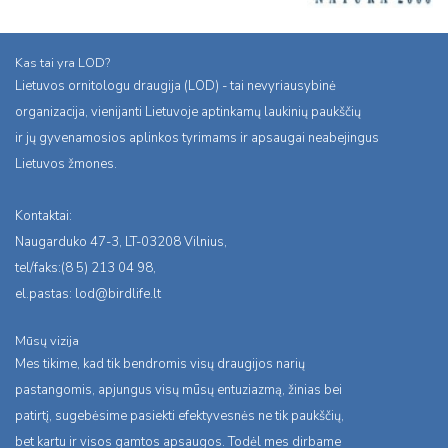
Kas tai yra LOD?
Lietuvos ornitologu draugija (LOD) - tai nevyriausybinė
organizacija, vienijanti Lietuvoje aptinkamų laukinių paukščių
ir jų gyvenamosios aplinkos tyrimams ir apsaugai neabejingus
Lietuvos žmones.
Kontaktai:
Naugarduko 47-3, LT-03208 Vilnius,
tel/faks:(8 5) 213 04 98,
el.pastas:
lod@birdlife.lt
Mūsų vizija
Mes tikime, kad tik bendromis visų draugijos narių
pastangomis, apjungus visų mūsų entuziazmą, žinias bei
patirtį, sugebėsime pasiekti efektyvesnės ne tik paukščių,
bet kartu ir visos gamtos apsaugos. Todėl mes dirbame