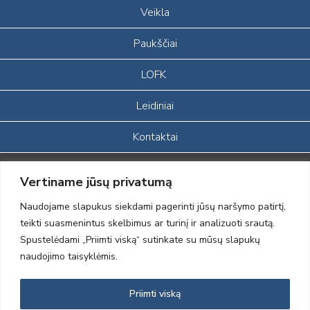
Veikla
Paukščiai
LOFK
Leidiniai
Kontaktai
Portalas sukurtas įgyvendinant Lietuvos Respublikos, Europos
Vertiname jūsų privatumą
ekonominės erdvės ir Norvegijos finansinių mechanizmų iš dalies
finansuojamą paprojektį
Naudojame slapukus siekdami pagerinti jūsų naršymo patirtį,
„LOD visuomeninės /gamtosauginės veiklos sustiprinimas ir įvaizdžio
teikti suasmenintus skelbimus ar turinį ir analizuoti srautą.
formavimas įtraukiant visuomenę į aplinkosauginių tyrimų veiklą“
Spustelėdami „Priimti viską“ sutinkate su mūsų slapukų
(paprojekčio
įgyvendinimo sutarties numeris 2004-LT0008-NVO-1EEE/NOR-02-
naudojimo taisyklėmis.
059)
Priimti viską
2012 © Lietuvos Ornitologų Draugija © 2014, Visos teisės saugomos