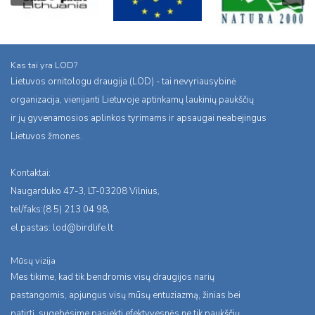
Kas tai yra LOD?
Lietuvos ornitologu draugija (LOD) - tai nevyriausybinė
organizacija, vienijanti Lietuvoje aptinkamų laukinių paukščių
ir jų gyvenamosios aplinkos tyrimams ir apsaugai neabejingus
Lietuvos žmones.
Kontaktai:
Naugarduko 47-3, LT-03208 Vilnius,
tel/faks:(8 5) 213 04 98,
el.pastas:
lod@birdlife.lt
Mūsų vizija
Mes tikime, kad tik bendromis visų draugijos narių
pastangomis, apjungus visų mūsų entuziazmą, žinias bei
patirtį, sugebėsime pasiekti efektyvesnės ne tik paukščių,