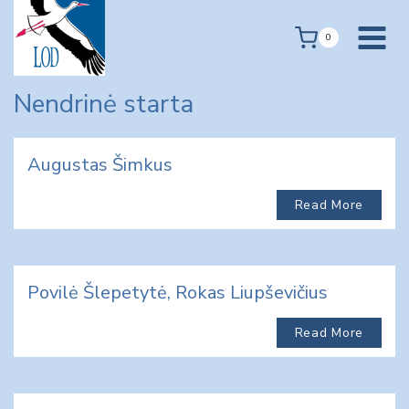
Skip
to
0
content
Nendrinė starta
Augustas Šimkus
Read More
Povilė Šlepetytė, Rokas Liupševičius
Read More