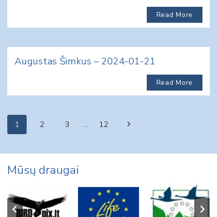
Read More
Augustas Šimkus – 2024-01-21
Read More
Page
Next
1
2
3
…
12
navigation
Page
Mūsų draugai