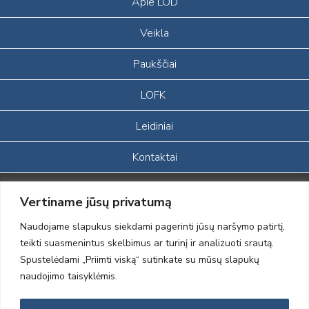
Apie LOD
Veikla
Paukščiai
LOFK
Leidiniai
Kontaktai
Portalas sukurtas įgyvendinant Lietuvos Respublikos, Europos
Vertiname jūsų privatumą
ekonominės erdvės ir Norvegijos finansinių mechanizmų iš dalies
finansuojamą paprojektį
Naudojame slapukus siekdami pagerinti jūsų naršymo patirtį,
„LOD visuomeninės /gamtosauginės veiklos sustiprinimas ir įvaizdžio
teikti suasmenintus skelbimus ar turinį ir analizuoti srautą.
formavimas įtraukiant visuomenę į aplinkosauginių tyrimų veiklą“
Spustelėdami „Priimti viską“ sutinkate su mūsų slapukų
(paprojekčio
įgyvendinimo sutarties numeris 2004-LT0008-NVO-1EEE/NOR-02-
naudojimo taisyklėmis.
059)