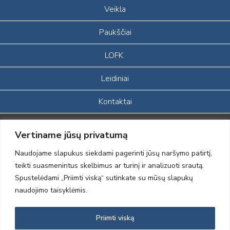
Veikla
Paukščiai
LOFK
Leidiniai
Kontaktai
Portalas sukurtas įgyvendinant Lietuvos Respublikos, Europos
Vertiname jūsų privatumą
ekonominės erdvės ir Norvegijos finansinių mechanizmų iš dalies
finansuojamą paprojektį
Naudojame slapukus siekdami pagerinti jūsų naršymo patirtį,
„LOD visuomeninės /gamtosauginės veiklos sustiprinimas ir įvaizdžio
teikti suasmenintus skelbimus ar turinį ir analizuoti srautą.
formavimas įtraukiant visuomenę į aplinkosauginių tyrimų veiklą“
Spustelėdami „Priimti viską“ sutinkate su mūsų slapukų
(paprojekčio
įgyvendinimo sutarties numeris 2004-LT0008-NVO-1EEE/NOR-02-
naudojimo taisyklėmis.
059)
Priimti viską
2012 © Lietuvos Ornitologų Draugija © 2014, Visos teisės saugomos