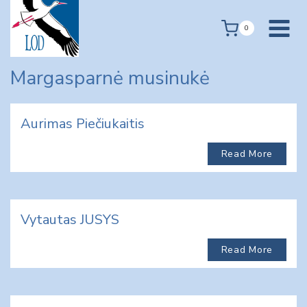
Skip
to
0
content
Margasparnė musinukė
Aurimas Piečiukaitis
Read More
Vytautas JUSYS
Read More