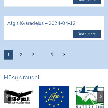
Read More
Algis Kvaraciejus – 2024-04-12
Read More
Page
Next
1
2
3
…
6
navigation
Page
Mūsų draugai