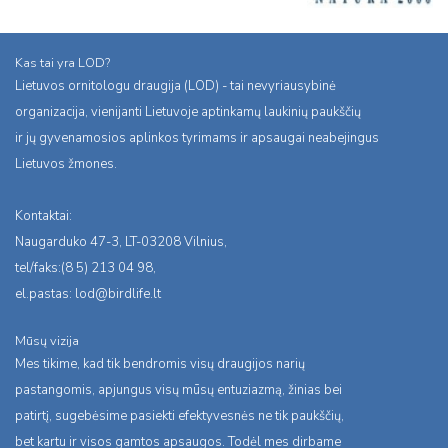
Kas tai yra LOD?
Lietuvos ornitologu draugija (LOD) - tai nevyriausybinė
organizacija, vienijanti Lietuvoje aptinkamų laukinių paukščių
ir jų gyvenamosios aplinkos tyrimams ir apsaugai neabejingus
Lietuvos žmones.
Kontaktai:
Naugarduko 47-3, LT-03208 Vilnius,
tel/faks:(8 5) 213 04 98,
el.pastas:
lod@birdlife.lt
Mūsų vizija
Mes tikime, kad tik bendromis visų draugijos narių
pastangomis, apjungus visų mūsų entuziazmą, žinias bei
patirtį, sugebėsime pasiekti efektyvesnės ne tik paukščių,
bet kartu ir visos gamtos apsaugos. Todėl mes dirbame