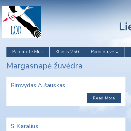
Skip
to
content
Paremkite Mus!
Klubas 250
Parduotuvė
Margasnapė žuvėdra
Rimvydas Alšauskas
Read More
S. Karalius