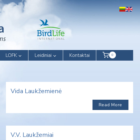
LOFK
Leidiniai
Kontaktai
0
Vida Laukžemienė
Read More
V.V. Laukžemiai