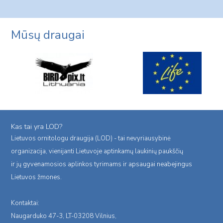
navigation
Page
Mūsų draugai
Kas tai yra LOD?
Lietuvos ornitologu draugija (LOD) - tai nevyriausybinė
organizacija, vienijanti Lietuvoje aptinkamų laukinių paukščių
ir jų gyvenamosios aplinkos tyrimams ir apsaugai neabejingus
Lietuvos žmones.
Kontaktai:
Naugarduko 47-3, LT-03208 Vilnius,