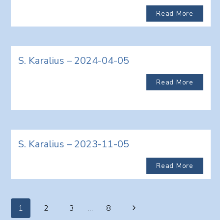
Read More
S. Karalius – 2024-04-05
Read More
S. Karalius – 2023-11-05
Read More
Page
Next
1
2
3
…
8