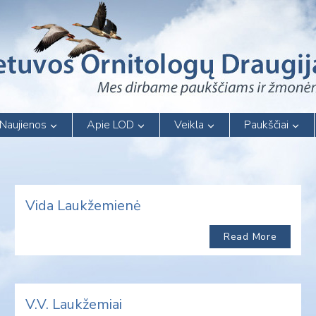
Naujienos
Apie LOD
Veikla
Paukščiai
Vida Laukžemienė
Read More
V.V. Laukžemiai