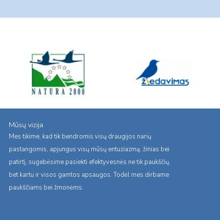
Mūsų vizija
Mes tikime, kad tik bendromis visų draugijos narių
pastangomis, apjungus visų mūsų entuziazmą, žinias bei
patirtį, sugebėsime pasiekti efektyvesnės ne tik paukščių,
bet kartu ir visos gamtos apsaugos. Todėl mes dirbame
paukščiams bei žmonėms.