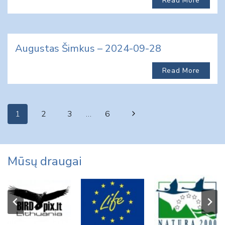
Read More
Augustas Šimkus – 2024-09-28
Read More
Page
Next
1
2
3
…
6
navigation
Page
Mūsų draugai