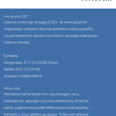
Kas tai yra LOD?
Lietuvos ornitologu draugija (LOD) - tai nevyriausybinė
organizacija, vienijanti Lietuvoje aptinkamų laukinių paukščių
ir jų gyvenamosios aplinkos tyrimams ir apsaugai neabejingus
Lietuvos žmones.
Kontaktai:
Naugarduko 47-3, LT-03208 Vilnius,
tel/faks:(8 5) 213 04 98,
el.pastas:
lod@birdlife.lt
Mūsų vizija
Mes tikime, kad tik bendromis visų draugijos narių
pastangomis, apjungus visų mūsų entuziazmą, žinias bei
patirtį, sugebėsime pasiekti efektyvesnės ne tik paukščių,
bet kartu ir visos gamtos apsaugos. Todėl mes dirbame