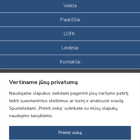
Veikla
Paukščiai
LOFK
Leidiniai
Kontaktai
Portalas sukurtas įgyvendinant Lietuvos Respublikos, Europos
Vertiname jūsų privatumą
ekonominės erdvės ir Norvegijos finansinių mechanizmų iš dalies
finansuojamą paprojektį
Naudojame slapukus siekdami pagerinti jūsų naršymo patirtį,
„LOD visuomeninės /gamtosauginės veiklos sustiprinimas ir įvaizdžio
teikti suasmenintus skelbimus ar turinį ir analizuoti srautą.
formavimas įtraukiant visuomenę į aplinkosauginių tyrimų veiklą“
Spustelėdami „Priimti viską“ sutinkate su mūsų slapukų
(paprojekčio
įgyvendinimo sutarties numeris 2004-LT0008-NVO-1EEE/NOR-02-
naudojimo taisyklėmis.
059)
Priimti viską
2012 © Lietuvos Ornitologų Draugija © 2014, Visos teisės saugomos