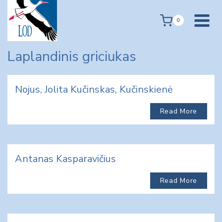
Skip
to
0
content
Laplandinis griciukas
Nojus, Jolita Kučinskas, Kučinskienė
Read More
Antanas Kasparavičius
Read More