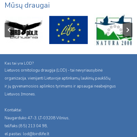
Mūsų draugai
Kas tai yra LOD?
Lietuvos ornitologu draugija (LOD) - tai nevyriausybinė
organizacija, vienijanti Lietuvoje aptinkamų laukinių paukščių
ir jų gyvenamosios aplinkos tyrimams ir apsaugai neabejingus
Lietuvos žmones.
Kontaktai:
Naugarduko 47-3, LT-03208 Vilnius,
tel/faks:(8 5) 213 04 98,
el.pastas:
lod@birdlife.lt