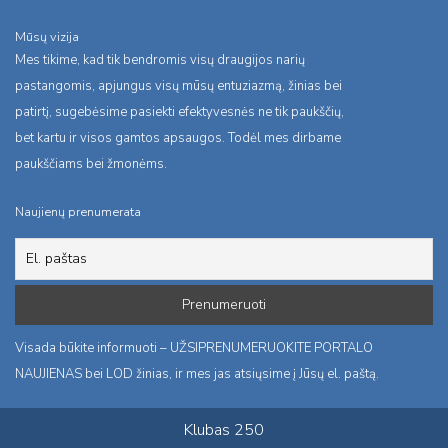
Mūsų vizija
Mes tikime, kad tik bendromis visų draugijos narių
pastangomis, apjungus visų mūsų entuziazmą, žinias bei
patirtį, sugebėsime pasiekti efektyvesnės ne tik paukščių,
bet kartu ir visos gamtos apsaugos. Todėl mes dirbame
paukščiams bei žmonėms.
Naujienų prenumerata
Visada būkite informuoti – UŽSIPRENUMERUOKITE PORTALO
NAUJIENAS bei LOD žinias, ir mes jas atsiųsime į Jūsų el. paštą.
Klubas 250