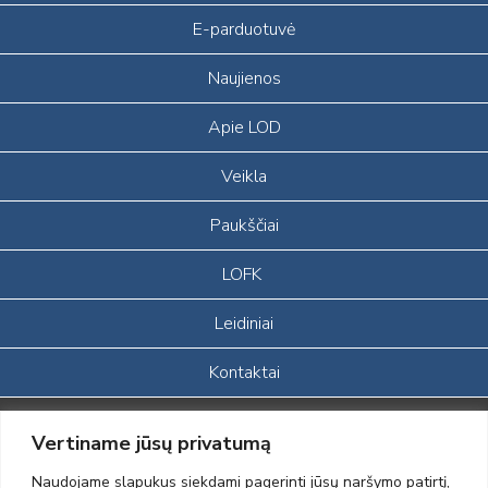
E-parduotuvė
Naujienos
Apie LOD
Veikla
Paukščiai
LOFK
Leidiniai
Kontaktai
Portalas sukurtas įgyvendinant Lietuvos Respublikos, Europos
Vertiname jūsų privatumą
ekonominės erdvės ir Norvegijos finansinių mechanizmų iš dalies
finansuojamą paprojektį
Naudojame slapukus siekdami pagerinti jūsų naršymo patirtį,