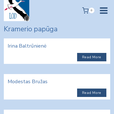
Skip
to
0
content
Kramerio papūga
Irina Baltrūnienė
Read More
Modestas Bružas
Read More