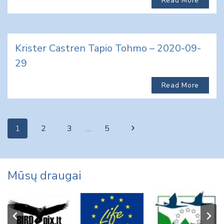
Read More
Krister Castren Tapio Tohmo – 2020-09-
29
Read More
Page
Next
1
2
3
…
5
navigation
Page
Mūsų draugai