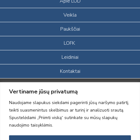
Apie LOD
Veikla
Paukščiai
LOFK
Leidiniai
Kontaktai
Portalas sukurtas įgyvendinant Lietuvos Respublikos, Europos
Vertiname jūsų privatumą
ekonominės erdvės ir Norvegijos finansinių mechanizmų iš dalies
finansuojamą paprojektį
Naudojame slapukus siekdami pagerinti jūsų naršymo patirtį,
„LOD visuomeninės /gamtosauginės veiklos sustiprinimas ir įvaizdžio
teikti suasmenintus skelbimus ar turinį ir analizuoti srautą.
formavimas įtraukiant visuomenę į aplinkosauginių tyrimų veiklą“
Spustelėdami „Priimti viską“ sutinkate su mūsų slapukų
(paprojekčio
įgyvendinimo sutarties numeris 2004-LT0008-NVO-1EEE/NOR-02-
naudojimo taisyklėmis.
059)