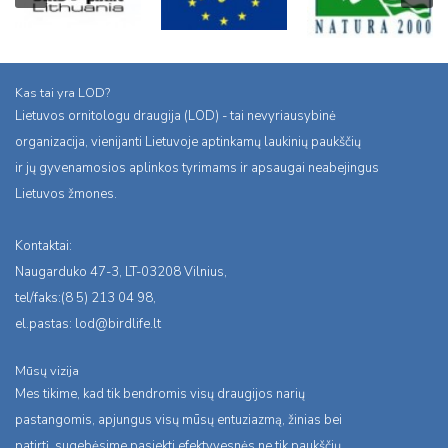
Kas tai yra LOD?
Lietuvos ornitologu draugija (LOD) - tai nevyriausybinė
organizacija, vienijanti Lietuvoje aptinkamų laukinių paukščių
ir jų gyvenamosios aplinkos tyrimams ir apsaugai neabejingus
Lietuvos žmones.
Kontaktai:
Naugarduko 47-3, LT-03208 Vilnius,
tel/faks:(8 5) 213 04 98,
el.pastas:
lod@birdlife.lt
Mūsų vizija
Mes tikime, kad tik bendromis visų draugijos narių
pastangomis, apjungus visų mūsų entuziazmą, žinias bei
patirtį, sugebėsime pasiekti efektyvesnės ne tik paukščių,