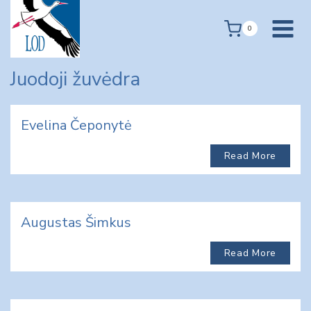
Skip
to
0
content
Juodoji žuvėdra
Evelina Čeponytė
Read More
Augustas Šimkus
Read More