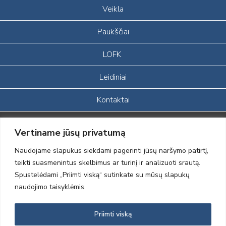
Veikla
Paukščiai
LOFK
Leidiniai
Kontaktai
Portalas sukurtas įgyvendinant Lietuvos Respublikos, Europos
Vertiname jūsų privatumą
ekonominės erdvės ir Norvegijos finansinių mechanizmų iš dalies
finansuojamą paprojektį
Naudojame slapukus siekdami pagerinti jūsų naršymo patirtį,
„LOD visuomeninės /gamtosauginės veiklos sustiprinimas ir įvaizdžio
teikti suasmenintus skelbimus ar turinį ir analizuoti srautą.
formavimas įtraukiant visuomenę į aplinkosauginių tyrimų veiklą“
Spustelėdami „Priimti viską“ sutinkate su mūsų slapukų
(paprojekčio
įgyvendinimo sutarties numeris 2004-LT0008-NVO-1EEE/NOR-02-
naudojimo taisyklėmis.
059)
Priimti viską
2012 © Lietuvos Ornitologų Draugija © 2014, Visos teisės saugomos