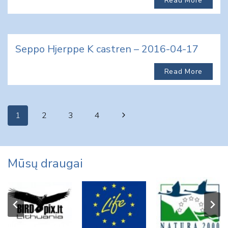
Read More
Seppo Hjerppe K castren – 2016-04-17
Read More
Page
Next
1
2
3
4
navigation
Page
Mūsų draugai