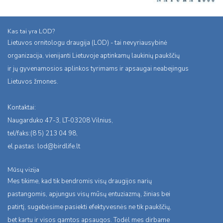
Kas tai yra LOD?
Lietuvos ornitologu draugija (LOD) - tai nevyriausybinė
organizacija, vienijanti Lietuvoje aptinkamų laukinių paukščių
ir jų gyvenamosios aplinkos tyrimams ir apsaugai neabejingus
Lietuvos žmones.
Kontaktai:
Naugarduko 47-3, LT-03208 Vilnius,
tel/faks:(8 5) 213 04 98,
el.pastas:
lod@birdlife.lt
Mūsų vizija
Mes tikime, kad tik bendromis visų draugijos narių
pastangomis, apjungus visų mūsų entuziazmą, žinias bei
patirtį, sugebėsime pasiekti efektyvesnės ne tik paukščių,
bet kartu ir visos gamtos apsaugos. Todėl mes dirbame