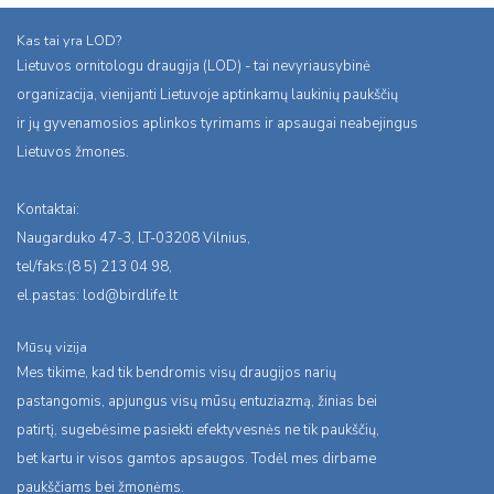
Kas tai yra LOD?
Lietuvos ornitologu draugija (LOD) - tai nevyriausybinė
organizacija, vienijanti Lietuvoje aptinkamų laukinių paukščių
ir jų gyvenamosios aplinkos tyrimams ir apsaugai neabejingus
Lietuvos žmones.
Kontaktai:
Naugarduko 47-3, LT-03208 Vilnius,
tel/faks:(8 5) 213 04 98,
el.pastas:
lod@birdlife.lt
Mūsų vizija
Mes tikime, kad tik bendromis visų draugijos narių
pastangomis, apjungus visų mūsų entuziazmą, žinias bei
patirtį, sugebėsime pasiekti efektyvesnės ne tik paukščių,
bet kartu ir visos gamtos apsaugos. Todėl mes dirbame
paukščiams bei žmonėms.