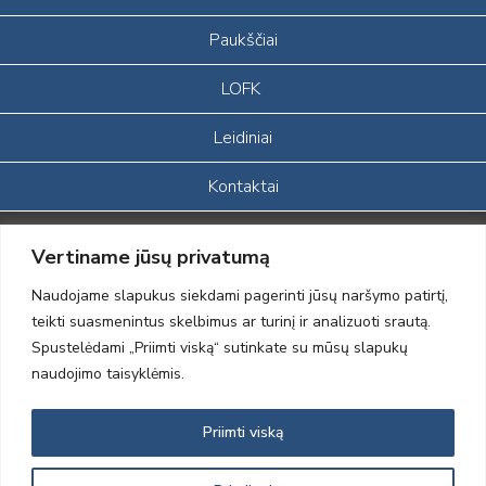
Paukščiai
LOFK
Leidiniai
Kontaktai
Portalas sukurtas įgyvendinant Lietuvos Respublikos, Europos
Vertiname jūsų privatumą
ekonominės erdvės ir Norvegijos finansinių mechanizmų iš dalies
finansuojamą paprojektį
Naudojame slapukus siekdami pagerinti jūsų naršymo patirtį,
„LOD visuomeninės /gamtosauginės veiklos sustiprinimas ir įvaizdžio
teikti suasmenintus skelbimus ar turinį ir analizuoti srautą.
formavimas įtraukiant visuomenę į aplinkosauginių tyrimų veiklą“
Spustelėdami „Priimti viską“ sutinkate su mūsų slapukų
(paprojekčio
įgyvendinimo sutarties numeris 2004-LT0008-NVO-1EEE/NOR-02-
naudojimo taisyklėmis.
059)
Priimti viską
2012 © Lietuvos Ornitologų Draugija © 2014, Visos teisės saugomos