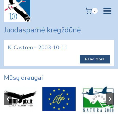
Skip
to
0
content
Juodasparnė kregždūnė
K. Castren – 2003-10-11
Read More
Mūsų draugai