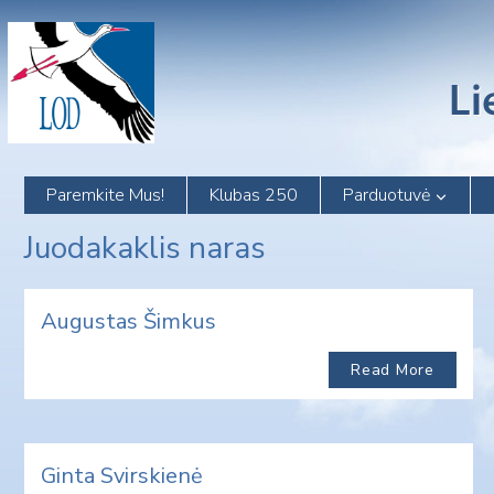
Skip
to
content
Paremkite Mus!
Klubas 250
Parduotuvė
Juodakaklis naras
Augustas Šimkus
Read More
Ginta Svirskienė