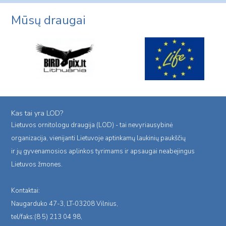
Mūsų draugai
Kas tai yra LOD?
Lietuvos ornitologu draugija (LOD) - tai nevyriausybinė
organizacija, vienijanti Lietuvoje aptinkamų laukinių paukščių
ir jų gyvenamosios aplinkos tyrimams ir apsaugai neabejingus
Lietuvos žmones.
Kontaktai:
Naugarduko 47-3, LT-03208 Vilnius,
tel/faks:(8 5) 213 04 98,