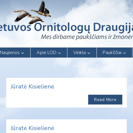
Naujienos
Apie LOD
Veikla
Paukščiai
Jūratė Kisielienė
Read More
Jūratė Kisielienė