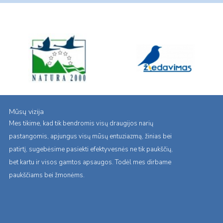
Mūsų vizija
Mes tikime, kad tik bendromis visų draugijos narių
pastangomis, apjungus visų mūsų entuziazmą, žinias bei
patirtį, sugebėsime pasiekti efektyvesnės ne tik paukščių,
bet kartu ir visos gamtos apsaugos. Todėl mes dirbame
paukščiams bei žmonėms.