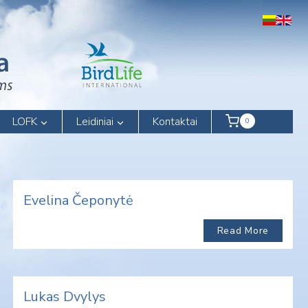
LOFK
Leidiniai
Kontaktai
0
Evelina Čeponytė
Read More
Lukas Dvylys