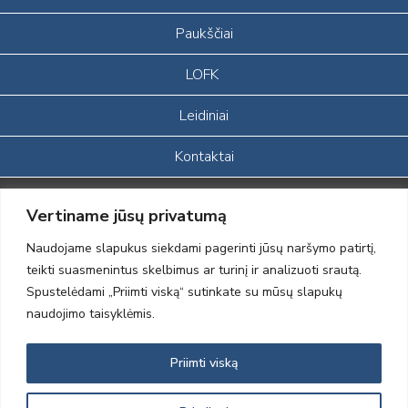
Paukščiai
LOFK
Leidiniai
Kontaktai
Portalas sukurtas įgyvendinant Lietuvos Respublikos, Europos
Vertiname jūsų privatumą
ekonominės erdvės ir Norvegijos finansinių mechanizmų iš dalies
finansuojamą paprojektį
Naudojame slapukus siekdami pagerinti jūsų naršymo patirtį,
„LOD visuomeninės /gamtosauginės veiklos sustiprinimas ir įvaizdžio
teikti suasmenintus skelbimus ar turinį ir analizuoti srautą.
formavimas įtraukiant visuomenę į aplinkosauginių tyrimų veiklą“
Spustelėdami „Priimti viską“ sutinkate su mūsų slapukų
(paprojekčio
įgyvendinimo sutarties numeris 2004-LT0008-NVO-1EEE/NOR-02-
naudojimo taisyklėmis.
059)
Priimti viską
2012 © Lietuvos Ornitologų Draugija © 2014, Visos teisės saugomos