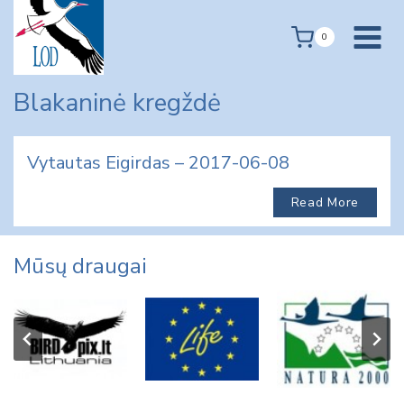
Skip
to
0
content
Blakaninė kregždė
Vytautas Eigirdas – 2017-06-08
Read More
Mūsų draugai