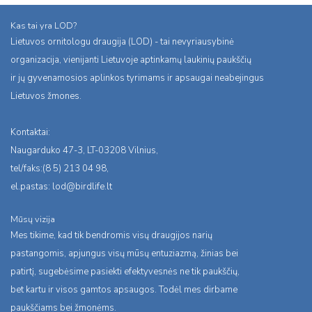
Kas tai yra LOD?
Lietuvos ornitologu draugija (LOD) - tai nevyriausybinė
organizacija, vienijanti Lietuvoje aptinkamų laukinių paukščių
ir jų gyvenamosios aplinkos tyrimams ir apsaugai neabejingus
Lietuvos žmones.
Kontaktai:
Naugarduko 47-3, LT-03208 Vilnius,
tel/faks:(8 5) 213 04 98,
el.pastas:
lod@birdlife.lt
Mūsų vizija
Mes tikime, kad tik bendromis visų draugijos narių
pastangomis, apjungus visų mūsų entuziazmą, žinias bei
patirtį, sugebėsime pasiekti efektyvesnės ne tik paukščių,
bet kartu ir visos gamtos apsaugos. Todėl mes dirbame
paukščiams bei žmonėms.