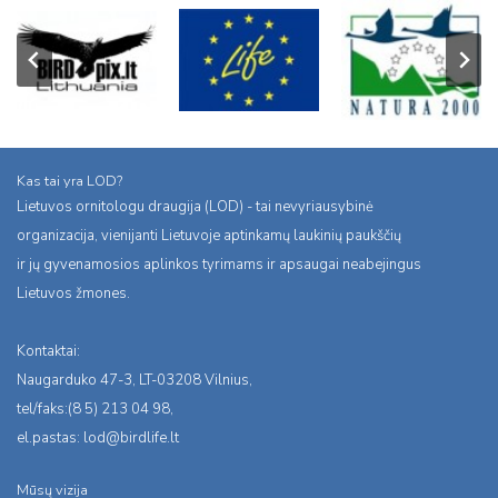
Kas tai yra LOD?
Lietuvos ornitologu draugija (LOD) - tai nevyriausybinė
organizacija, vienijanti Lietuvoje aptinkamų laukinių paukščių
ir jų gyvenamosios aplinkos tyrimams ir apsaugai neabejingus
Lietuvos žmones.
Kontaktai:
Naugarduko 47-3, LT-03208 Vilnius,
tel/faks:(8 5) 213 04 98,
el.pastas:
lod@birdlife.lt
Mūsų vizija