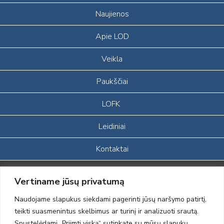
Naujienos
Apie LOD
Veikla
Paukščiai
LOFK
Leidiniai
Kontaktai
Portalas sukurtas įgyvendinant Lietuvos Respublikos, Europos
Vertiname jūsų privatumą
ekonominės erdvės ir Norvegijos finansinių mechanizmų iš dalies
finansuojamą paprojektį
Naudojame slapukus siekdami pagerinti jūsų naršymo patirtį,
„LOD visuomeninės /gamtosauginės veiklos sustiprinimas ir įvaizdžio
teikti suasmenintus skelbimus ar turinį ir analizuoti srautą.
formavimas įtraukiant visuomenę į aplinkosauginių tyrimų veiklą“
Spustelėdami „Priimti viską“ sutinkate su mūsų slapukų