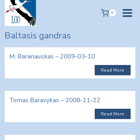
Skip
to
0
content
Baltasis gandras
M. Baranauskas – 2009-03-10
Read More
Tomas Baravykas – 2008-11-22
Read More