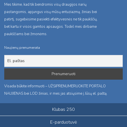
Mes tikime, kad tik bendromis visų draugijos narių
pastangomis, apjungus visų mūsų entuziazmą, žinias bei
patirtį, sugebėsime pasiekti efektyvesnės ne tik paukščių,
bet kartu ir visos gamtos apsaugos. Todėl mes dirbame
paukščiams bei žmonėms.
Naujienų prenumerata
Visada būkite informuoti – UŽSIPRENUMERUOKITE PORTALO
NAUJIENAS bei LOD žinias, ir mes jas atsiųsime į Jūsų el. paštą.
Klubas 250
E-parduotuvė