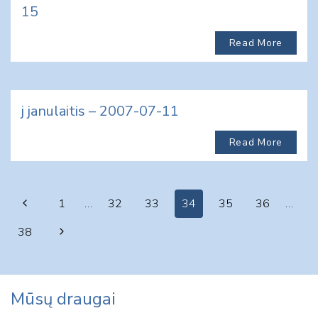
15
Read More
j janulaitis – 2007-07-11
Read More
Page
Previous
1
…
32
33
34
35
36
…
navigation
Page
Next
38
Page
Mūsų draugai