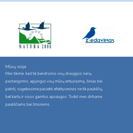
Mūsų vizija
Mes tikime, kad tik bendromis visų draugijos narių
pastangomis, apjungus visų mūsų entuziazmą, žinias bei
patirtį, sugebėsime pasiekti efektyvesnės ne tik paukščių,
bet kartu ir visos gamtos apsaugos. Todėl mes dirbame
paukščiams bei žmonėms.