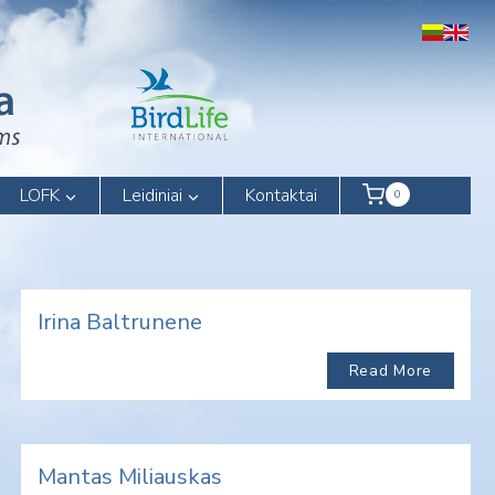
LOFK
Leidiniai
Kontaktai
0
Irina Baltrunene
Read More
Mantas Miliauskas