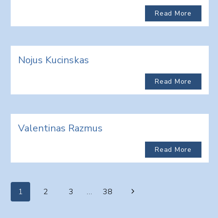
Read More
Nojus Kucinskas
Read More
Valentinas Razmus
Read More
Page
Next
1
2
3
…
38
navigation
Page