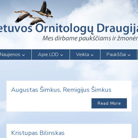
Naujienos
Apie LOD
Veikla
Paukščiai
Augustas Šimkus, Remigijus Šimkus
Read More
Kristupas Bilinskas