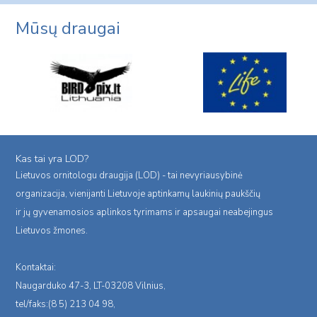
Mūsų draugai
Kas tai yra LOD?
Lietuvos ornitologu draugija (LOD) - tai nevyriausybinė
organizacija, vienijanti Lietuvoje aptinkamų laukinių paukščių
ir jų gyvenamosios aplinkos tyrimams ir apsaugai neabejingus
Lietuvos žmones.
Kontaktai:
Naugarduko 47-3, LT-03208 Vilnius,
tel/faks:(8 5) 213 04 98,