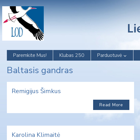
Skip
to
content
Paremkite Mus!
Klubas 250
Parduotuvė
Baltasis gandras
Remigijus Šimkus
Read More
Karolina Klimaitė