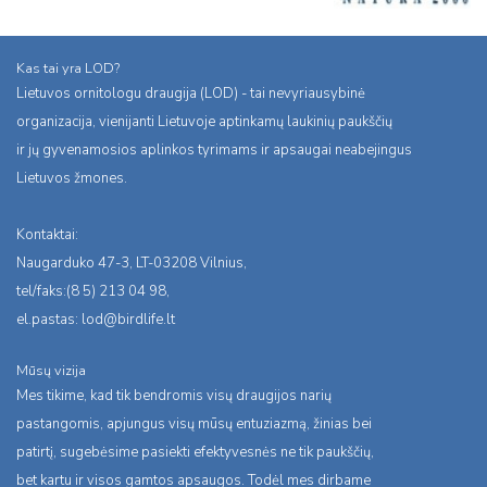
Kas tai yra LOD?
Lietuvos ornitologu draugija (LOD) - tai nevyriausybinė
organizacija, vienijanti Lietuvoje aptinkamų laukinių paukščių
ir jų gyvenamosios aplinkos tyrimams ir apsaugai neabejingus
Lietuvos žmones.
Kontaktai:
Naugarduko 47-3, LT-03208 Vilnius,
tel/faks:(8 5) 213 04 98,
el.pastas:
lod@birdlife.lt
Mūsų vizija
Mes tikime, kad tik bendromis visų draugijos narių
pastangomis, apjungus visų mūsų entuziazmą, žinias bei
patirtį, sugebėsime pasiekti efektyvesnės ne tik paukščių,
bet kartu ir visos gamtos apsaugos. Todėl mes dirbame