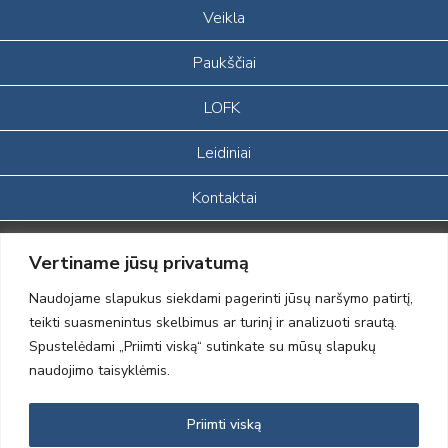
Veikla
Paukščiai
LOFK
Leidiniai
Kontaktai
Portalas sukurtas įgyvendinant Lietuvos Respublikos, Europos
Vertiname jūsų privatumą
ekonominės erdvės ir Norvegijos finansinių mechanizmų iš dalies
finansuojamą paprojektį
Naudojame slapukus siekdami pagerinti jūsų naršymo patirtį,
„LOD visuomeninės /gamtosauginės veiklos sustiprinimas ir įvaizdžio
teikti suasmenintus skelbimus ar turinį ir analizuoti srautą.
formavimas įtraukiant visuomenę į aplinkosauginių tyrimų veiklą“
Spustelėdami „Priimti viską“ sutinkate su mūsų slapukų
(paprojekčio
įgyvendinimo sutarties numeris 2004-LT0008-NVO-1EEE/NOR-02-
naudojimo taisyklėmis.
059)
Priimti viską
2012 © Lietuvos Ornitologų Draugija © 2014, Visos teisės saugomos