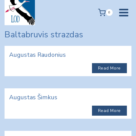
Skip
to
0
content
Baltabruvis strazdas
Augustas Raudonius
Read More
Augustas Šimkus
Read More