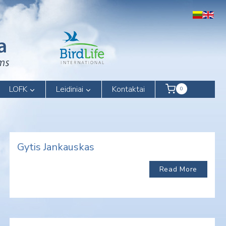
LOFK
Leidiniai
Kontaktai
0
Gytis Jankauskas
Read More