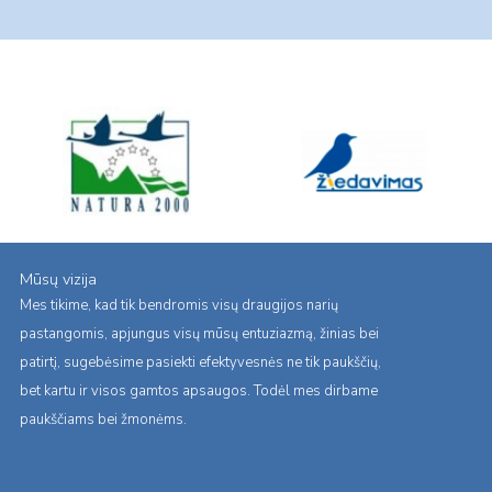
Mūsų vizija
Mes tikime, kad tik bendromis visų draugijos narių
pastangomis, apjungus visų mūsų entuziazmą, žinias bei
patirtį, sugebėsime pasiekti efektyvesnės ne tik paukščių,
bet kartu ir visos gamtos apsaugos. Todėl mes dirbame
paukščiams bei žmonėms.