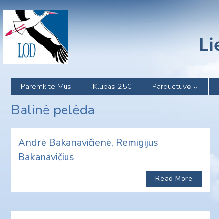
Skip
to
content
Paremkite Mus!
Klubas 250
Parduotuvė
Balinė pelėda
Andrė Bakanavičienė, Remigijus
Bakanavičius
Read More