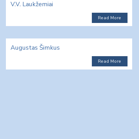
V.V. Laukžemiai
Read More
Augustas Šimkus
Read More