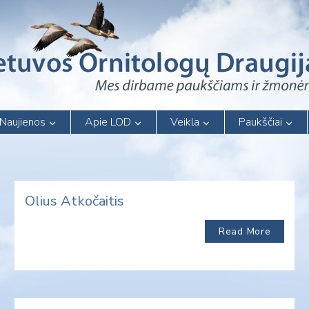
Naujienos
Apie LOD
Veikla
Paukščiai
Olius Atkočaitis
Read More