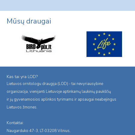
navigation
Page
Mūsų draugai
Kas tai yra LOD?
Lietuvos ornitologu draugija (LOD) - tai nevyriausybinė
organizacija, vienijanti Lietuvoje aptinkamų laukinių paukščių
ir jų gyvenamosios aplinkos tyrimams ir apsaugai neabejingus
Lietuvos žmones.
Kontaktai:
Naugarduko 47-3, LT-03208 Vilnius,