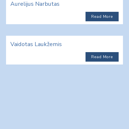
Aurelijus Narbutas
Read More
Vaidotas Laukžemis
Read More