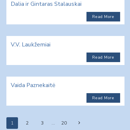
Dalia ir Gintaras Stalauskai
Read More
V.V. Laukžemiai
Read More
Vaida Paznekaitė
Read More
Page
Next
1
2
3
…
20