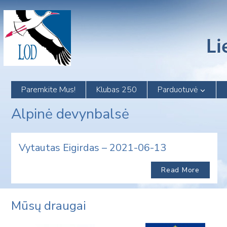
Skip
to
content
Paremkite Mus!
Klubas 250
Parduotuvė
Alpinė devynbalsė
Vytautas Eigirdas – 2021-06-13
Read More
Mūsų draugai