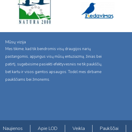
Mūsų vizija
Mes tikime, kad tik bendromis visų draugijos narių
pastangomis, apjungus visų mūsų entuziazmą, žinias bei
patirtį, sugebėsime pasiekti efektyvesnės ne tik paukščių,
bet kartu ir visos gamtos apsaugos. Todėl mes dirbame
paukščiams bei žmonėms.
Naujienos
Apie LOD
Veikla
Paukščiai