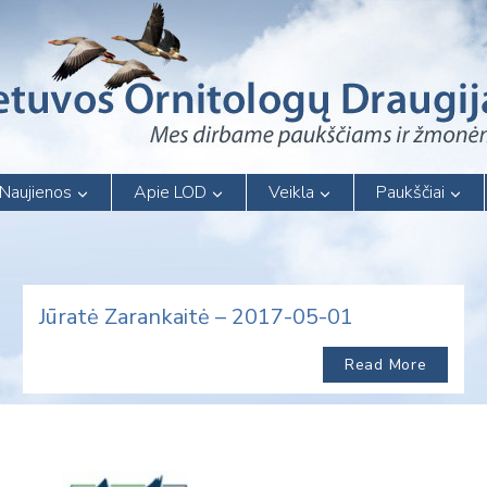
Naujienos
Apie LOD
Veikla
Paukščiai
Jūratė Zarankaitė – 2017-05-01
Read More