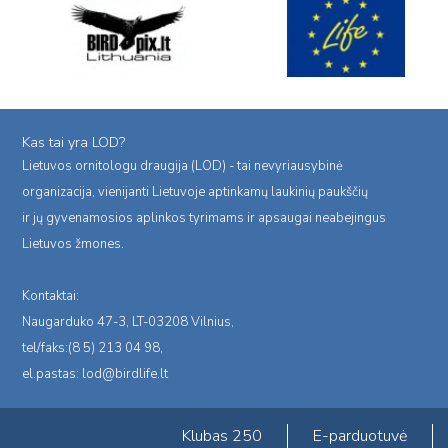
Kas tai yra LOD?
Lietuvos ornitologu draugija (LOD) - tai nevyriausybinė
organizacija, vienijanti Lietuvoje aptinkamų laukinių paukščių
ir jų gyvenamosios aplinkos tyrimams ir apsaugai neabejingus
Lietuvos žmones.
Kontaktai:
Naugarduko 47-3, LT-03208 Vilnius,
tel/faks:(8 5) 213 04 98,
el.pastas:
lod@birdlife.lt
Klubas 250
E-parduotuvė