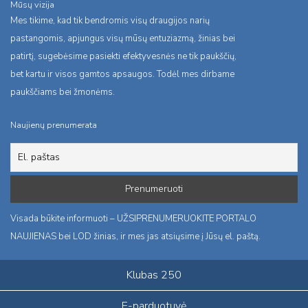
Mūsų vizija
Mes tikime, kad tik bendromis visų draugijos narių
pastangomis, apjungus visų mūsų entuziazmą, žinias bei
patirtį, sugebėsime pasiekti efektyvesnės ne tik paukščių,
bet kartu ir visos gamtos apsaugos. Todėl mes dirbame
paukščiams bei žmonėms.
Naujienų prenumerata
Visada būkite informuoti – UŽSIPRENUMERUOKITE PORTALO
NAUJIENAS bei LOD žinias, ir mes jas atsiųsime į Jūsų el. paštą.
Klubas 250
E-parduotuvė