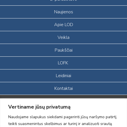
Naujienos
Apie LOD
Veikla
Paukščiai
LOFK
Leidiniai
Kontaktai
Portalas sukurtas įgyvendinant Lietuvos Respublikos, Europos
Vertiname jūsų privatumą
ekonominės erdvės ir Norvegijos finansinių mechanizmų iš dalies
finansuojamą paprojektį
Naudojame slapukus siekdami pagerinti jūsų naršymo patirtį,
„LOD visuomeninės /gamtosauginės veiklos sustiprinimas ir įvaizdžio
teikti suasmenintus skelbimus ar turinį ir analizuoti srautą.
formavimas įtraukiant visuomenę į aplinkosauginių tyrimų veiklą“