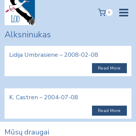
Skip
to
0
content
Alksninukas
Lidija Umbrasiene – 2008-02-08
Read More
K. Castren – 2004-07-08
Read More
Mūsų draugai