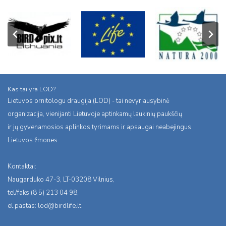
Kas tai yra LOD?
Lietuvos ornitologu draugija (LOD) - tai nevyriausybinė
organizacija, vienijanti Lietuvoje aptinkamų laukinių paukščių
ir jų gyvenamosios aplinkos tyrimams ir apsaugai neabejingus
Lietuvos žmones.
Kontaktai:
Naugarduko 47-3, LT-03208 Vilnius,
tel/faks:(8 5) 213 04 98,
el.pastas:
lod@birdlife.lt