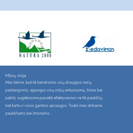
Mūsų vizija
Mes tikime, kad tik bendromis visų draugijos narių
pastangomis, apjungus visų mūsų entuziazmą, žinias bei
patirtį, sugebėsime pasiekti efektyvesnės ne tik paukščių,
bet kartu ir visos gamtos apsaugos. Todėl mes dirbame
paukščiams bei žmonėms.