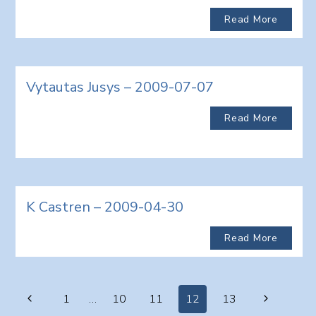
Read More
Vytautas Jusys – 2009-07-07
Read More
K Castren – 2009-04-30
Read More
Page
Previous
Next
1
…
10
11
12
13