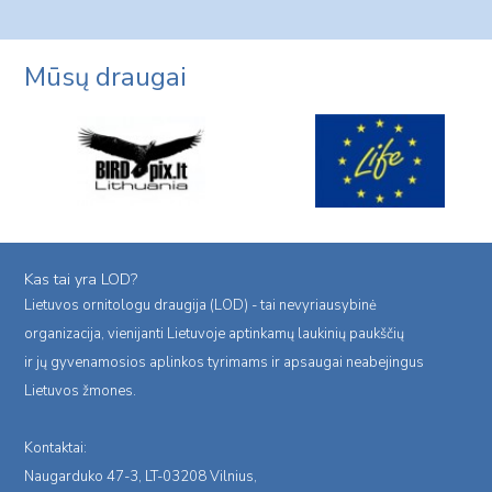
navigation
Page
Page
Mūsų draugai
Kas tai yra LOD?
Lietuvos ornitologu draugija (LOD) - tai nevyriausybinė
organizacija, vienijanti Lietuvoje aptinkamų laukinių paukščių
ir jų gyvenamosios aplinkos tyrimams ir apsaugai neabejingus
Lietuvos žmones.
Kontaktai:
Naugarduko 47-3, LT-03208 Vilnius,