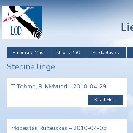
Skip
to
content
Paremkite Mus!
Klubas 250
Parduotuvė
Stepinė lingė
T Tohmo, R. Kivivuori – 2010-04-29
Read More
Modestas Ružauskas – 2010-04-05