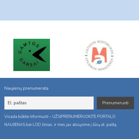
Naujienų prenumerata
Visada būkite informuoti – UŽSIPRENUMERUOKITE PORTALO
NAUJIENAS bei LOD žinias, ir mes jas atsiųsime į Jūsų el. paštą.