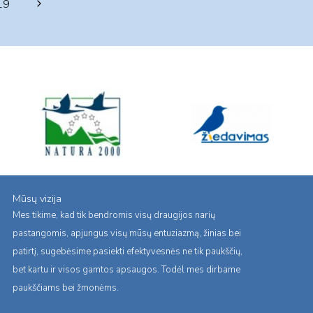
Next
19
Page
Mūsų vizija
Mes tikime, kad tik bendromis visų draugijos narių
pastangomis, apjungus visų mūsų entuziazmą, žinias bei
patirtį, sugebėsime pasiekti efektyvesnės ne tik paukščių,
bet kartu ir visos gamtos apsaugos. Todėl mes dirbame
paukščiams bei žmonėms.