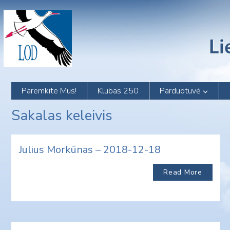
Skip
to
content
Paremkite Mus!
Klubas 250
Parduotuvė
Sakalas keleivis
Julius Morkūnas – 2018-12-18
Read More