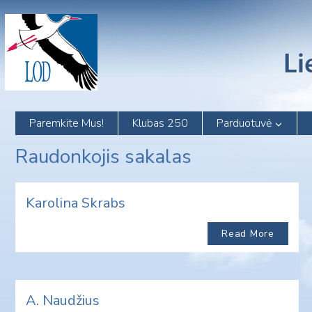
Skip
to
content
Paremkite Mus!
Klubas 250
Parduotuvė
Raudonkojis sakalas
Karolina Skrabs
Read More
A. Naudžius