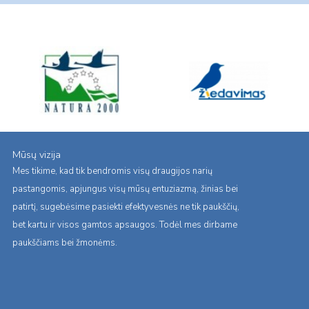
Mūsų vizija
Mes tikime, kad tik bendromis visų draugijos narių
pastangomis, apjungus visų mūsų entuziazmą, žinias bei
patirtį, sugebėsime pasiekti efektyvesnės ne tik paukščių,
bet kartu ir visos gamtos apsaugos. Todėl mes dirbame
paukščiams bei žmonėms.