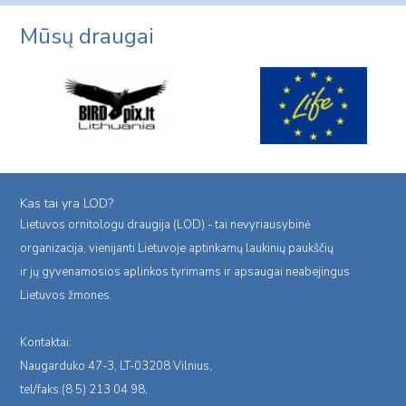
Mūsų draugai
Kas tai yra LOD?
Lietuvos ornitologu draugija (LOD) - tai nevyriausybinė
organizacija, vienijanti Lietuvoje aptinkamų laukinių paukščių
ir jų gyvenamosios aplinkos tyrimams ir apsaugai neabejingus
Lietuvos žmones.
Kontaktai:
Naugarduko 47-3, LT-03208 Vilnius,
tel/faks:(8 5) 213 04 98,