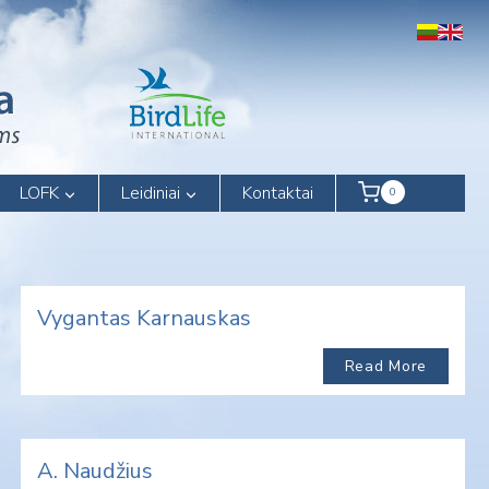
LOFK
Leidiniai
Kontaktai
0
Vygantas Karnauskas
Read More
A. Naudžius