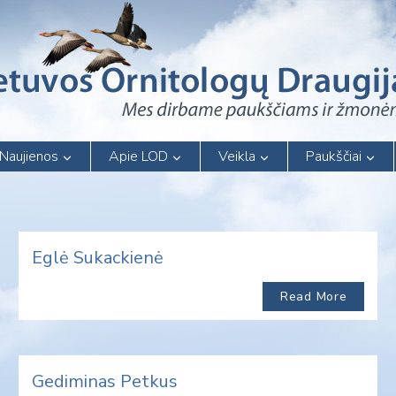
Naujienos
Apie LOD
Veikla
Paukščiai
Eglė Sukackienė
Read More
Gediminas Petkus