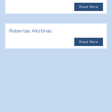
Read More
Robertas Akstinas
Read More
t
e