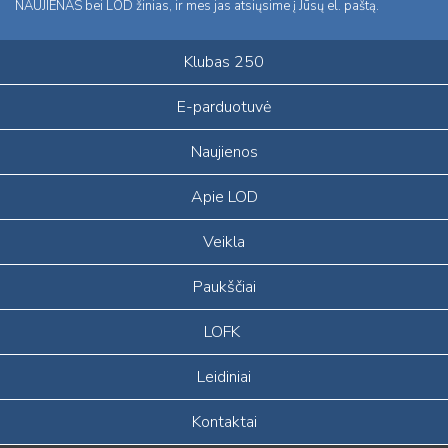
NAUJIENAS bei LOD žinias, ir mes jas atsiųsime į Jūsų el. paštą.
Klubas 250
E-parduotuvė
Naujienos
Apie LOD
Veikla
Paukščiai
LOFK
Leidiniai
Kontaktai