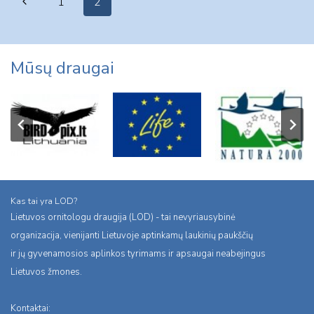
Previous
1
2
navigation
Page
Mūsų draugai
Kas tai yra LOD?
Lietuvos ornitologu draugija (LOD) - tai nevyriausybinė
organizacija, vienijanti Lietuvoje aptinkamų laukinių paukščių
ir jų gyvenamosios aplinkos tyrimams ir apsaugai neabejingus
Lietuvos žmones.
Kontaktai: