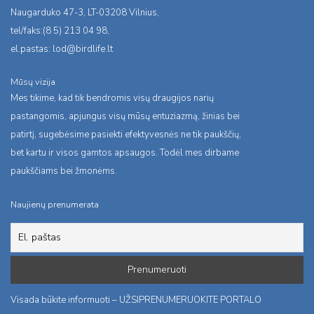
Naugarduko 47-3, LT-03208 Vilnius,
tel/faks:(8 5) 213 04 98,
el.pastas:
lod@birdlife.lt
Mūsų vizija
Mes tikime, kad tik bendromis visų draugijos narių
pastangomis, apjungus visų mūsų entuziazmą, žinias bei
patirtį, sugebėsime pasiekti efektyvesnės ne tik paukščių,
bet kartu ir visos gamtos apsaugos. Todėl mes dirbame
paukščiams bei žmonėms.
Naujienų prenumerata
Visada būkite informuoti – UŽSIPRENUMERUOKITE PORTALO