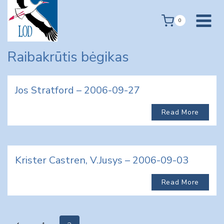
Skip
to
0
content
Raibakrūtis bėgikas
Jos Stratford – 2006-09-27
Read More
Krister Castren, V.Jusys – 2006-09-03
Read More
Page