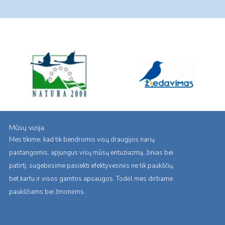
Mūsų vizija
Mes tikime, kad tik bendromis visų draugijos narių
pastangomis, apjungus visų mūsų entuziazmą, žinias bei
patirtį, sugebėsime pasiekti efektyvesnės ne tik paukščių,
bet kartu ir visos gamtos apsaugos. Todėl mes dirbame
paukščiams bei žmonėms.