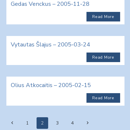
Gedas Venckus – 2005-11-28
Read More
Vytautas Šlajus – 2005-03-24
Read More
Olius Atkocaitis – 2005-02-15
Read More
Page
Previous
Next
1
2
3
4