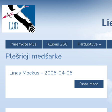
Skip
to
content
Paremkite Mus!
Klubas 250
Parduotuvė
Plėšrioji medšarkė
Linas Mockus – 2006-04-06
Read More