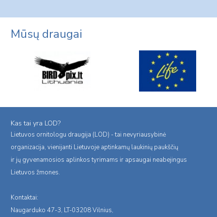
navigation
Page
Page
Mūsų draugai
Kas tai yra LOD?
Lietuvos ornitologu draugija (LOD) - tai nevyriausybinė
organizacija, vienijanti Lietuvoje aptinkamų laukinių paukščių
ir jų gyvenamosios aplinkos tyrimams ir apsaugai neabejingus
Lietuvos žmones.
Kontaktai:
Naugarduko 47-3, LT-03208 Vilnius,