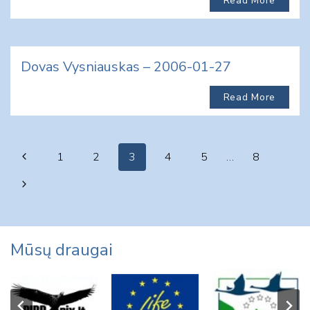
Read More
Dovas Vysniauskas – 2006-01-27
Read More
Page
Previous
1
2
3
4
5
…
8
navigation
Page
Next
Page
Mūsų draugai