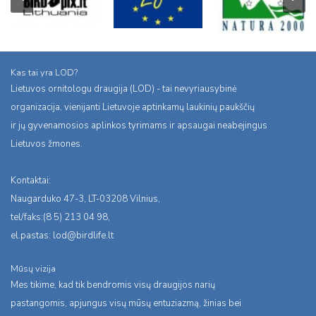
Kas tai yra LOD?
Lietuvos ornitologu draugija (LOD) - tai nevyriausybinė
organizacija, vienijanti Lietuvoje aptinkamų laukinių paukščių
ir jų gyvenamosios aplinkos tyrimams ir apsaugai neabejingus
Lietuvos žmones.
Kontaktai:
Naugarduko 47-3, LT-03208 Vilnius,
tel/faks:(8 5) 213 04 98,
el.pastas:
lod@birdlife.lt
Mūsų vizija
Mes tikime, kad tik bendromis visų draugijos narių
pastangomis, apjungus visų mūsų entuziazmą, žinias bei