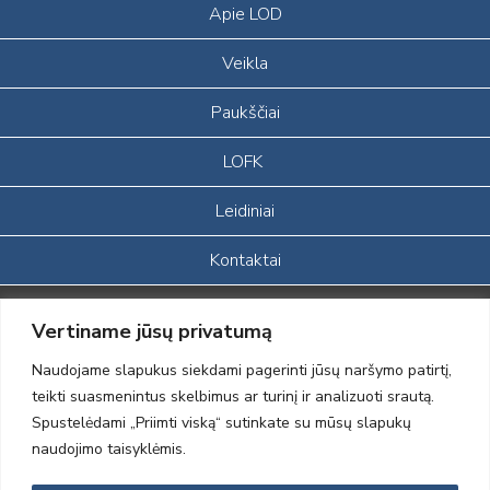
Apie LOD
Veikla
Paukščiai
LOFK
Leidiniai
Kontaktai
Portalas sukurtas įgyvendinant Lietuvos Respublikos, Europos
Vertiname jūsų privatumą
ekonominės erdvės ir Norvegijos finansinių mechanizmų iš dalies
finansuojamą paprojektį
Naudojame slapukus siekdami pagerinti jūsų naršymo patirtį,
„LOD visuomeninės /gamtosauginės veiklos sustiprinimas ir įvaizdžio
teikti suasmenintus skelbimus ar turinį ir analizuoti srautą.
formavimas įtraukiant visuomenę į aplinkosauginių tyrimų veiklą“
Spustelėdami „Priimti viską“ sutinkate su mūsų slapukų
(paprojekčio
įgyvendinimo sutarties numeris 2004-LT0008-NVO-1EEE/NOR-02-
naudojimo taisyklėmis.
059)