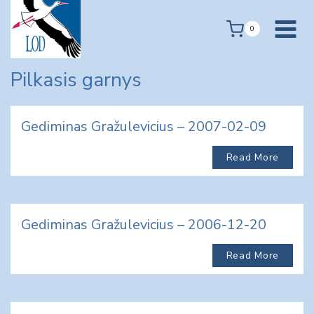
Skip
to
0
content
Pilkasis garnys
Gediminas Gražulevicius – 2007-02-09
Read More
Gediminas Gražulevicius – 2006-12-20
Read More