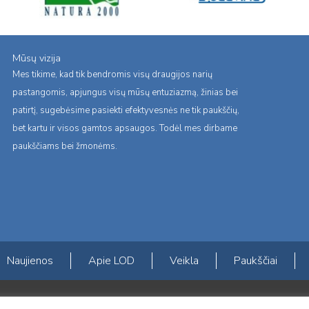
Mūsų vizija
Mes tikime, kad tik bendromis visų draugijos narių
pastangomis, apjungus visų mūsų entuziazmą, žinias bei
patirtį, sugebėsime pasiekti efektyvesnės ne tik paukščių,
bet kartu ir visos gamtos apsaugos. Todėl mes dirbame
paukščiams bei žmonėms.
Naujienos
Apie LOD
Veikla
Paukščiai
s erdvės ir Norvegijos finansinių mechanizmų iš dalies finansuojamą paproje