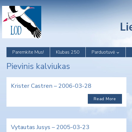
Skip
to
content
Paremkite Mus!
Klubas 250
Parduotuvė
Pievinis kalviukas
Krister Castren – 2006-03-28
Read More
Vytautas Jusys – 2005-03-23