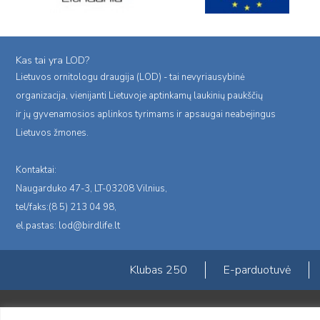
Kas tai yra LOD?
Lietuvos ornitologu draugija (LOD) - tai nevyriausybinė
organizacija, vienijanti Lietuvoje aptinkamų laukinių paukščių
ir jų gyvenamosios aplinkos tyrimams ir apsaugai neabejingus
Lietuvos žmones.
Kontaktai:
Naugarduko 47-3, LT-03208 Vilnius,
tel/faks:(8 5) 213 04 98,
el.pastas:
lod@birdlife.lt
Klubas 250
E-parduotuvė
Portalas sukurtas įgyvendinant Lietuvos Respublikos, Europos ekonominė