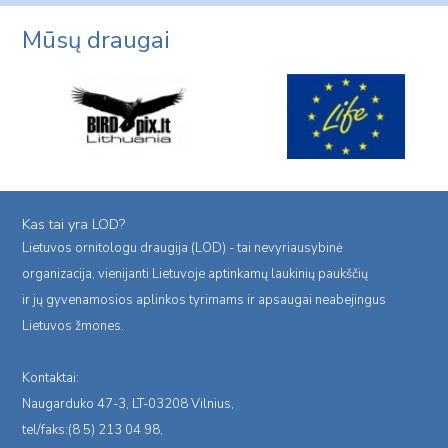
Mūsų draugai
Kas tai yra LOD?
Lietuvos ornitologu draugija (LOD) - tai nevyriausybinė
organizacija, vienijanti Lietuvoje aptinkamų laukinių paukščių
ir jų gyvenamosios aplinkos tyrimams ir apsaugai neabejingus
Lietuvos žmones.
Kontaktai:
Naugarduko 47-3, LT-03208 Vilnius,
tel/faks:(8 5) 213 04 98,