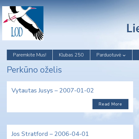
Skip
to
content
Paremkite Mus!
Klubas 250
Parduotuvė
Perkūno oželis
Vytautas Jusys – 2007-01-02
Read More
Jos Stratford – 2006-04-01