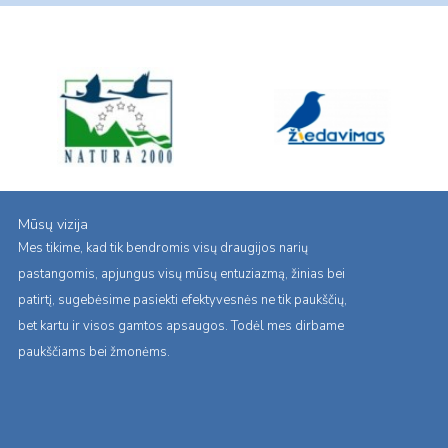
Mūsų vizija
Mes tikime, kad tik bendromis visų draugijos narių
pastangomis, apjungus visų mūsų entuziazmą, žinias bei
patirtį, sugebėsime pasiekti efektyvesnės ne tik paukščių,
bet kartu ir visos gamtos apsaugos. Todėl mes dirbame
paukščiams bei žmonėms.