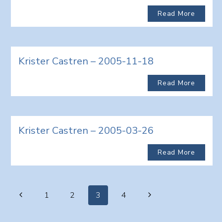
Read More
Krister Castren – 2005-11-18
Read More
Krister Castren – 2005-03-26
Read More
Page
Previous
Next
1
2
3
4
navigation
Page
Page