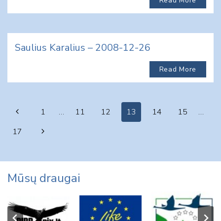
Read More
Saulius Karalius – 2008-12-26
Read More
Page
Previous
1
…
11
12
13
14
15
…
navigation
Page
Next
17
Page
Mūsų draugai