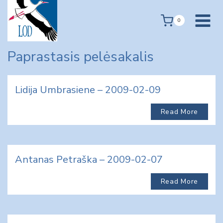
Skip
to
0
content
Paprastasis pelėsakalis
Lidija Umbrasiene – 2009-02-09
Read More
Antanas Petraška – 2009-02-07
Read More