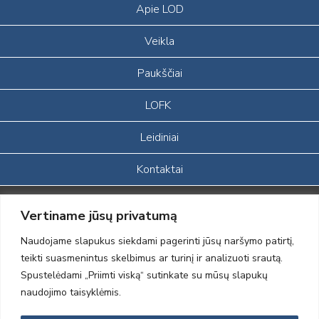
Apie LOD
Veikla
Paukščiai
LOFK
Leidiniai
Kontaktai
Portalas sukurtas įgyvendinant Lietuvos Respublikos, Europos
Vertiname jūsų privatumą
ekonominės erdvės ir Norvegijos finansinių mechanizmų iš dalies
finansuojamą paprojektį
Naudojame slapukus siekdami pagerinti jūsų naršymo patirtį,
„LOD visuomeninės /gamtosauginės veiklos sustiprinimas ir įvaizdžio
teikti suasmenintus skelbimus ar turinį ir analizuoti srautą.
formavimas įtraukiant visuomenę į aplinkosauginių tyrimų veiklą“
Spustelėdami „Priimti viską“ sutinkate su mūsų slapukų
(paprojekčio
įgyvendinimo sutarties numeris 2004-LT0008-NVO-1EEE/NOR-02-
naudojimo taisyklėmis.
059)