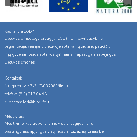
Kas tai yra LOD?
Lietuvos ornitologu draugija (LOD) - tai nevyriausybinė
organizacija, vienijanti Lietuvoje aptinkamų laukinių paukščių
ir jų gyvenamosios aplinkos tyrimams ir apsaugai neabejingus
Lietuvos žmones.
Kontaktai:
Naugarduko 47-3, LT-03208 Vilnius,
tel/faks:(8 5) 213 04 98,
el.pastas:
lod@birdlife.lt
Mūsų vizija
Mes tikime, kad tik bendromis visų draugijos narių
pastangomis, apjungus visų mūsų entuziazmą, žinias bei