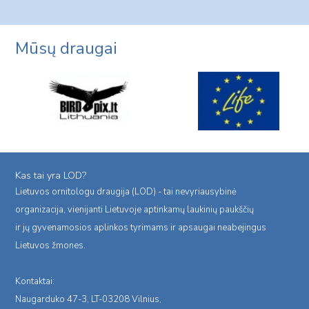
navigation
Page
Mūsų draugai
Kas tai yra LOD?
Lietuvos ornitologu draugija (LOD) - tai nevyriausybinė
organizacija, vienijanti Lietuvoje aptinkamų laukinių paukščių
ir jų gyvenamosios aplinkos tyrimams ir apsaugai neabejingus
Lietuvos žmones.
Kontaktai:
Naugarduko 47-3, LT-03208 Vilnius,