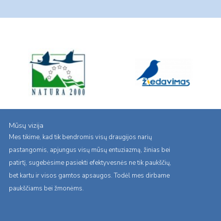
Page
Mūsų vizija
Mes tikime, kad tik bendromis visų draugijos narių
pastangomis, apjungus visų mūsų entuziazmą, žinias bei
patirtį, sugebėsime pasiekti efektyvesnės ne tik paukščių,
bet kartu ir visos gamtos apsaugos. Todėl mes dirbame
paukščiams bei žmonėms.