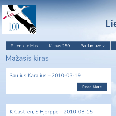
Skip
to
content
Paremkite Mus!
Klubas 250
Parduotuvė
Mažasis kiras
Saulius Karalius – 2010-03-19
Read More
K Castren, S.Hjerppe – 2010-03-15