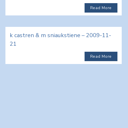
Read More
k castren & m sniaukstiene – 2009-11-
21
Read More