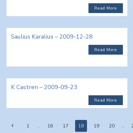
Read More
Saulius Karalius – 2009-12-28
Read More
K Castren – 2009-09-23
Read More
Page
Previous
1
…
16
17
18
19
20
…