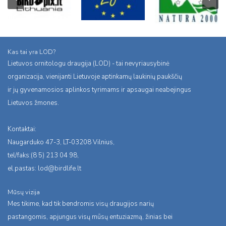
Kas tai yra LOD?
Lietuvos ornitologu draugija (LOD) - tai nevyriausybinė
organizacija, vienijanti Lietuvoje aptinkamų laukinių paukščių
ir jų gyvenamosios aplinkos tyrimams ir apsaugai neabejingus
Lietuvos žmones.
Kontaktai:
Naugarduko 47-3, LT-03208 Vilnius,
tel/faks:(8 5) 213 04 98,
el.pastas:
lod@birdlife.lt
Mūsų vizija
Mes tikime, kad tik bendromis visų draugijos narių
pastangomis, apjungus visų mūsų entuziazmą, žinias bei