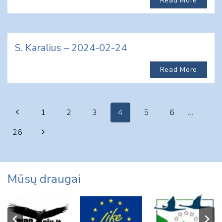
Read More
S. Karalius – 2024-02-24
Read More
Page
Previous
1
2
3
4
5
6
…
navigation
Page
Next
26
Page
Mūsų draugai