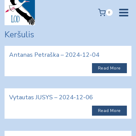
Skip
to
0
content
Keršulis
Antanas Petraška – 2024-12-04
Read More
Vytautas JUSYS – 2024-12-06
Read More