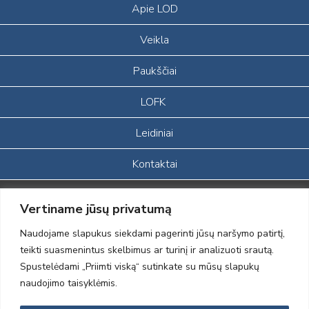
Apie LOD
Veikla
Paukščiai
LOFK
Leidiniai
Kontaktai
Portalas sukurtas įgyvendinant Lietuvos Respublikos, Europos
Vertiname jūsų privatumą
ekonominės erdvės ir Norvegijos finansinių mechanizmų iš dalies
finansuojamą paprojektį
Naudojame slapukus siekdami pagerinti jūsų naršymo patirtį,
„LOD visuomeninės /gamtosauginės veiklos sustiprinimas ir įvaizdžio
teikti suasmenintus skelbimus ar turinį ir analizuoti srautą.
formavimas įtraukiant visuomenę į aplinkosauginių tyrimų veiklą“
Spustelėdami „Priimti viską“ sutinkate su mūsų slapukų
(paprojekčio
įgyvendinimo sutarties numeris 2004-LT0008-NVO-1EEE/NOR-02-
naudojimo taisyklėmis.
059)