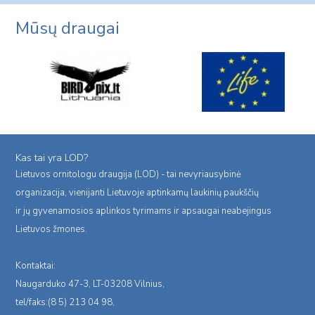
Mūsų draugai
Kas tai yra LOD?
Lietuvos ornitologu draugija (LOD) - tai nevyriausybinė
organizacija, vienijanti Lietuvoje aptinkamų laukinių paukščių
ir jų gyvenamosios aplinkos tyrimams ir apsaugai neabejingus
Lietuvos žmones.
Kontaktai:
Naugarduko 47-3, LT-03208 Vilnius,
tel/faks:(8 5) 213 04 98,