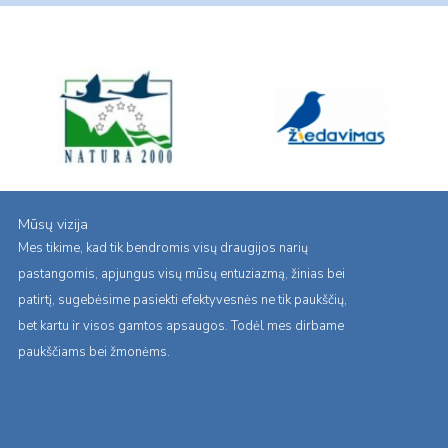
Mūsų vizija
Mes tikime, kad tik bendromis visų draugijos narių
pastangomis, apjungus visų mūsų entuziazmą, žinias bei
patirtį, sugebėsime pasiekti efektyvesnės ne tik paukščių,
bet kartu ir visos gamtos apsaugos. Todėl mes dirbame
paukščiams bei žmonėms.