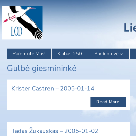
Skip
to
content
Paremkite Mus!
Klubas 250
Parduotuvė
Gulbė giesmininkė
Krister Castren – 2005-01-14
Read More
Tadas Žukauskas – 2005-01-02