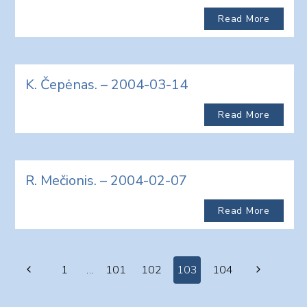
Read More
K. Čepėnas. – 2004-03-14
Read More
R. Mečionis. – 2004-02-07
Read More
Page
Previous
Next
1
…
101
102
103
104
navigation
Page
Page